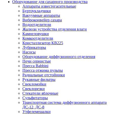
Оборудование для сахарного производства
Аппараты известегасительные
Буртоукладчики
Вакуумные аппараты
Виброконвейер сахара
Водоотделители
Жалюзи устройства отделения влаги
Камнеловушки
Комкоотделители
Кристаллизатор КВ225
Лубрикаторы
Насосы
Оборудование диффузионного отделения
Печи сернистые
Пресса Babbini
Пресса отжима пульпы
Радиальные отстойники
Рукавные фильтры
Свекломойки
Свеклорезки
Стекатели яблочные
Сульфитаторы
Транспортная система диффузионного аппарата
ДС-12, ДС-8
Утфелемешалки