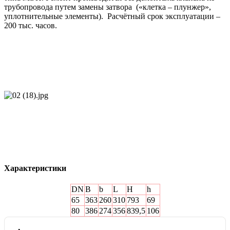
трубопровода путем замены затвора («клетка – плунжер»,
уплотнительные элементы). Расчётный срок эксплуатации –
200 тыс. часов.
Характеристики
DN
B
b
L
H
h
65
363
260
310
793
69
80
386
274
356
839,5
106