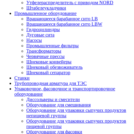
Утфелераспределитель с приводом NORD
Штабелеукладчики
Промышленное оборудование
Вращающееся барабанное сито LB
Вращающееся барабанное сито LBW
Гидроцилиндры
Дуговые сита
Насосы
Промышленные фильтры
Трансформаторы
Червячные прессы
Шнековые конвейеры
Шнековый обезвоживатель
Шнековый сепаратор
Станки
Трубопроводная арматура для ТЭС
Упаковочное, фасовочное и транспортировочное
оборудование
Диссольверы и смесители
Оборудование для смешивания
Оборудование для упаковки сыпучих продуктов
непищевой группы
Оборудование для упаковки сыпучих продуктов
пищевой группы
Оборудование для фасовки