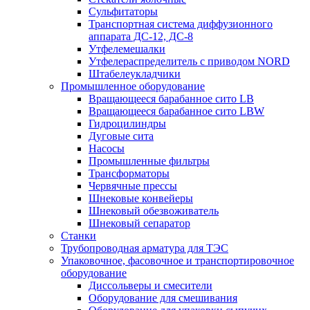
Сульфитаторы
Транспортная система диффузионного
аппарата ДС-12, ДС-8
Утфелемешалки
Утфелераспределитель с приводом NORD
Штабелеукладчики
Промышленное оборудование
Вращающееся барабанное сито LB
Вращающееся барабанное сито LBW
Гидроцилиндры
Дуговые сита
Насосы
Промышленные фильтры
Трансформаторы
Червячные прессы
Шнековые конвейеры
Шнековый обезвоживатель
Шнековый сепаратор
Станки
Трубопроводная арматура для ТЭС
Упаковочное, фасовочное и транспортировочное
оборудование
Диссольверы и смесители
Оборудование для смешивания