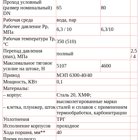
Проход условный
(размер номинальный)
65
80
DN
Рабочая среда
вода, пар
Рабочее давление Рр,
6,3 / 10
6,3/10
МПа
Рабочая температура Тр,
350 (510)
°С
Перепад давления
2,5
полный
(max), МПа
/ 4
Максимальное тяговое
5107
4600
усилие на штоке, Н
Привод
МЭП 6300-40/40
Мощность, КВт
0,1
Материалы:
– корпус
Сталь 20, ХМФ;
высоколегированные марки
– клетка, плунжер, шток
сталей и сплавов с применением
термообработки, карбонитрации
Уплотнения
ТРГ
Исполнение корпусов
проходное
Хода поршня, мм**
40
Время полного