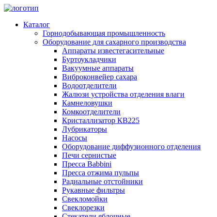
Каталог
Горнодобывающая промышленность
Оборудование для сахарного производства
Аппараты известегасительные
Буртоукладчики
Вакуумные аппараты
Виброконвейер сахара
Водоотделители
Жалюзи устройства отделения влаги
Камнеловушки
Комкоотделители
Кристаллизатор КВ225
Лубрикаторы
Насосы
Оборудование диффузионного отделения
Печи сернистые
Пресса Babbini
Пресса отжима пульпы
Радиальные отстойники
Рукавные фильтры
Свекломойки
Свеклорезки
Стекатели яблочные