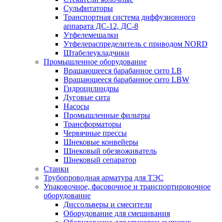
Сульфитаторы
Транспортная система диффузионного
аппарата ДС-12, ДС-8
Утфелемешалки
Утфелераспределитель с приводом NORD
Штабелеукладчики
Промышленное оборудование
Вращающееся барабанное сито LB
Вращающееся барабанное сито LBW
Гидроцилиндры
Дуговые сита
Насосы
Промышленные фильтры
Трансформаторы
Червячные прессы
Шнековые конвейеры
Шнековый обезвоживатель
Шнековый сепаратор
Станки
Трубопроводная арматура для ТЭС
Упаковочное, фасовочное и транспортировочное
оборудование
Диссольверы и смесители
Оборудование для смешивания