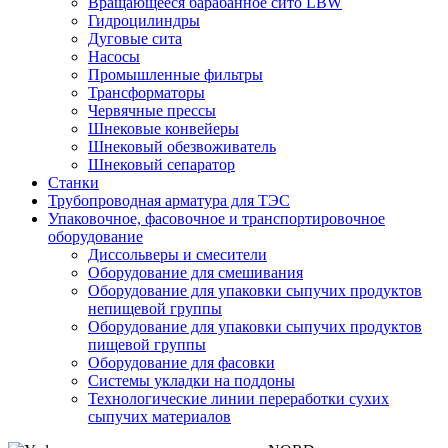
Вращающееся барабанное сито LBW
Гидроцилиндры
Дуговые сита
Насосы
Промышленные фильтры
Трансформаторы
Червячные прессы
Шнековые конвейеры
Шнековый обезвоживатель
Шнековый сепаратор
Станки
Трубопроводная арматура для ТЭС
Упаковочное, фасовочное и транспортировочное
оборудование
Диссольверы и смесители
Оборудование для смешивания
Оборудование для упаковки сыпучих продуктов
непищевой группы
Оборудование для упаковки сыпучих продуктов
пищевой группы
Оборудование для фасовки
Системы укладки на поддоны
Технологические линии переработки сухих
сыпучих материалов