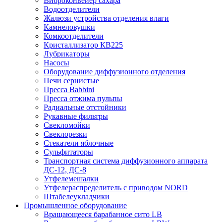
Виброконвейер сахара
Водоотделители
Жалюзи устройства отделения влаги
Камнеловушки
Комкоотделители
Кристаллизатор КВ225
Лубрикаторы
Насосы
Оборудование диффузионного отделения
Печи сернистые
Пресса Babbini
Пресса отжима пульпы
Радиальные отстойники
Рукавные фильтры
Свекломойки
Свеклорезки
Стекатели яблочные
Сульфитаторы
Транспортная система диффузионного аппарата
ДС-12, ДС-8
Утфелемешалки
Утфелераспределитель с приводом NORD
Штабелеукладчики
Промышленное оборудование
Вращающееся барабанное сито LB