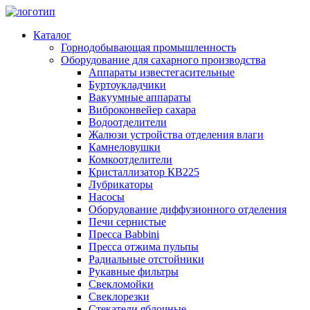
Каталог
Горнодобывающая промышленность
Оборудование для сахарного производства
Аппараты известегасительные
Буртоукладчики
Вакуумные аппараты
Виброконвейер сахара
Водоотделители
Жалюзи устройства отделения влаги
Камнеловушки
Комкоотделители
Кристаллизатор КВ225
Лубрикаторы
Насосы
Оборудование диффузионного отделения
Печи сернистые
Пресса Babbini
Пресса отжима пульпы
Радиальные отстойники
Рукавные фильтры
Свекломойки
Свеклорезки
Стекатели яблочные