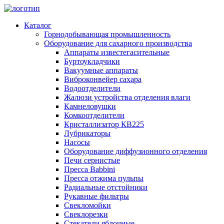
Каталог
Горнодобывающая промышленность
Оборудование для сахарного производства
Аппараты известегасительные
Буртоукладчики
Вакуумные аппараты
Виброконвейер сахара
Водоотделители
Жалюзи устройства отделения влаги
Камнеловушки
Комкоотделители
Кристаллизатор КВ225
Лубрикаторы
Насосы
Оборудование диффузионного отделения
Печи сернистые
Пресса Babbini
Пресса отжима пульпы
Радиальные отстойники
Рукавные фильтры
Свекломойки
Свеклорезки
Стекатели яблочные