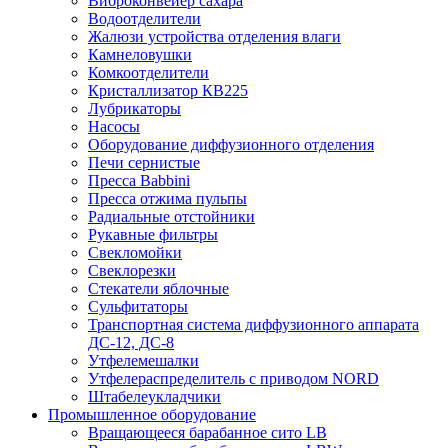
Виброконвейер сахара
Водоотделители
Жалюзи устройства отделения влаги
Камнеловушки
Комкоотделители
Кристаллизатор КВ225
Лубрикаторы
Насосы
Оборудование диффузионного отделения
Печи сернистые
Пресса Babbini
Пресса отжима пульпы
Радиальные отстойники
Рукавные фильтры
Свекломойки
Свеклорезки
Стекатели яблочные
Сульфитаторы
Транспортная система диффузионного аппарата
ДС-12, ДС-8
Утфелемешалки
Утфелераспределитель с приводом NORD
Штабелеукладчики
Промышленное оборудование
Вращающееся барабанное сито LB