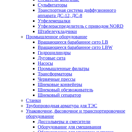
Сульфитаторы
Транспортная система диффузионного
аппарата ДС-12, ДС-8
Утфелемешалки
Утфелераспределитель с приводом NORD
Штабелеукладчики
Промышленное оборудование
Вращающееся барабанное сито LB
Вращающееся барабанное сито LBW
Гидроцилиндры
Дуговые сита
Насосы
Промышленные фильтры
Трансформаторы
Червячные прессы
Шнековые конвейеры
Шнековый обезвоживатель
Шнековый сепаратор
Станки
Трубопроводная арматура для ТЭС
Упаковочное, фасовочное и транспортировочное
оборудование
Диссольверы и смесители
Оборудование для смешивания