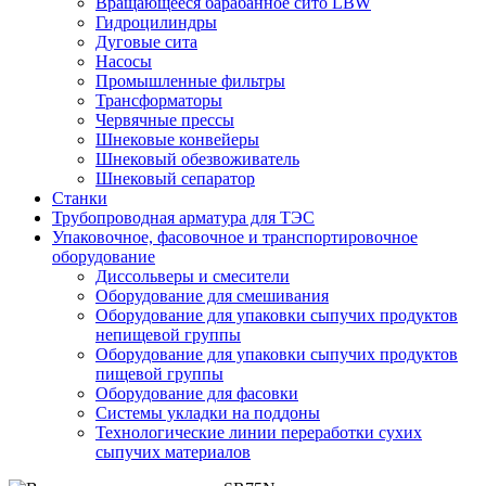
Вращающееся барабанное сито LBW
Гидроцилиндры
Дуговые сита
Насосы
Промышленные фильтры
Трансформаторы
Червячные прессы
Шнековые конвейеры
Шнековый обезвоживатель
Шнековый сепаратор
Станки
Трубопроводная арматура для ТЭС
Упаковочное, фасовочное и транспортировочное
оборудование
Диссольверы и смесители
Оборудование для смешивания
Оборудование для упаковки сыпучих продуктов
непищевой группы
Оборудование для упаковки сыпучих продуктов
пищевой группы
Оборудование для фасовки
Системы укладки на поддоны
Технологические линии переработки сухих
сыпучих материалов