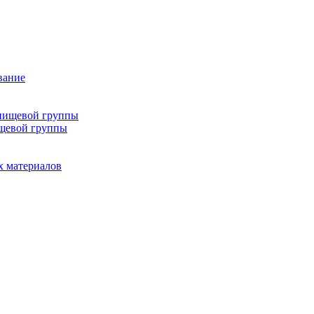
вание
епищевой группы
ищевой группы
х материалов