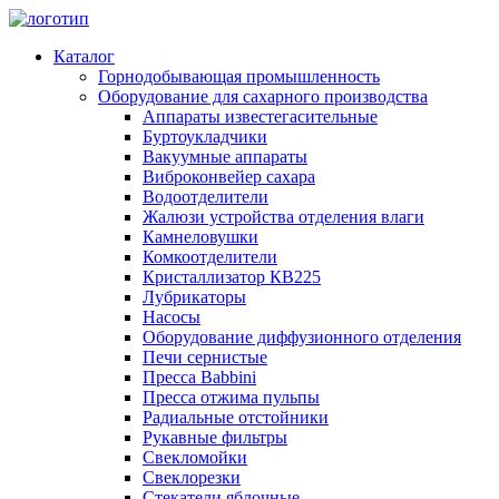
Каталог
Горнодобывающая промышленность
Оборудование для сахарного производства
Аппараты известегасительные
Буртоукладчики
Вакуумные аппараты
Виброконвейер сахара
Водоотделители
Жалюзи устройства отделения влаги
Камнеловушки
Комкоотделители
Кристаллизатор КВ225
Лубрикаторы
Насосы
Оборудование диффузионного отделения
Печи сернистые
Пресса Babbini
Пресса отжима пульпы
Радиальные отстойники
Рукавные фильтры
Свекломойки
Свеклорезки
Стекатели яблочные