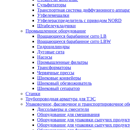
Сульфитаторы
Транспортная система диффузионного аппара
Утфелемешалки
Утфелераспределитель с приводом NORD
Штабелеукладчики
Промышленное оборудование
Вращающееся барабанное сито LB
Вращающееся барабанное сито LBW
Гидроцилиндры
Дуговые сита
Насосы
Промышленные фильтры
Трансформаторы
Червячные прессы
Шнековые конвейеры
Шнековый обезвоживатель
Шнековый сепаратор
Станки
Трубопроводная арматура для ТЭС
Упаковочное, фасовочное и транспортировочное об
Диссольверы и смесители
Оборудование для смешивания
Оборудование для упаковки сыпучих продук
Оборудование для упаковки сыпучих продук