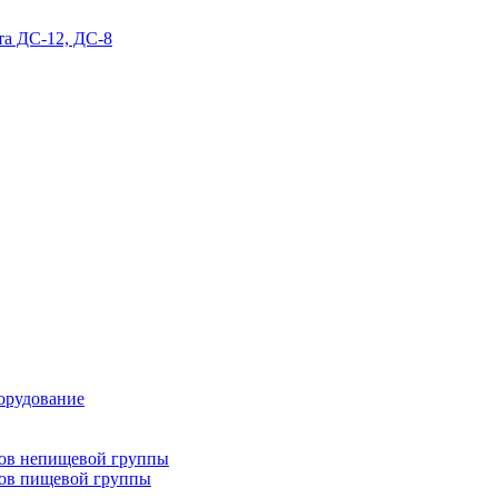
та ДС-12, ДС-8
орудование
тов непищевой группы
тов пищевой группы