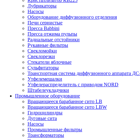
Кристаллизатор КВ225
Лубрикаторы
Насосы
Оборудование диффузионного отделения
Печи сернистые
Пресса Babbini
Пресса отжима пульпы
Радиальные отстойники
Рукавные фильтры
Свекломойки
Свеклорезки
Стекатели яблочные
Сульфитаторы
Транспортная система диффузионного аппарата ДС-
Утфелемешалки
Утфелераспределитель с приводом NORD
Штабелеукладчики
Промышленное оборудование
Вращающееся барабанное сито LB
Вращающееся барабанное сито LBW
Гидроцилиндры
Дуговые сита
Насосы
Промышленные фильтры
Трансформаторы