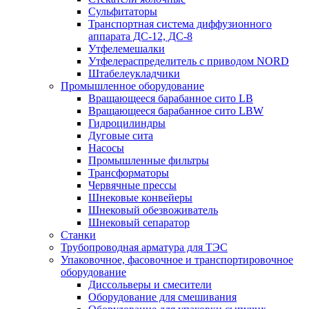
Сульфитаторы
Транспортная система диффузионного
аппарата ДС-12, ДС-8
Утфелемешалки
Утфелераспределитель с приводом NORD
Штабелеукладчики
Промышленное оборудование
Вращающееся барабанное сито LB
Вращающееся барабанное сито LBW
Гидроцилиндры
Дуговые сита
Насосы
Промышленные фильтры
Трансформаторы
Червячные прессы
Шнековые конвейеры
Шнековый обезвоживатель
Шнековый сепаратор
Станки
Трубопроводная арматура для ТЭС
Упаковочное, фасовочное и транспортировочное
оборудование
Диссольверы и смесители
Оборудование для смешивания