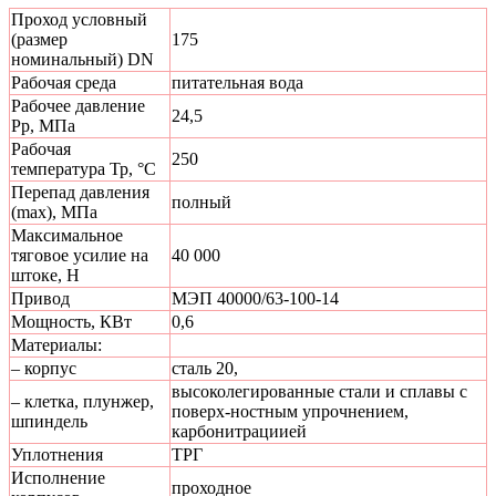
Проход условный
(размер
175
номинальный) DN
Рабочая среда
питательная вода
Рабочее давление
24,5
Рр, МПа
Рабочая
250
температура Тр, °С
Перепад давления
полный
(max), МПа
Максимальное
тяговое усилие на
40 000
штоке, Н
Привод
МЭП 40000/63-100-14
Мощность, КВт
0,6
Материалы:
– корпус
сталь 20,
высоколегированные стали и сплавы с
– клетка, плунжер,
поверх-ностным упрочнением,
шпиндель
карбонитрациией
Уплотнения
ТРГ
Исполнение
проходное