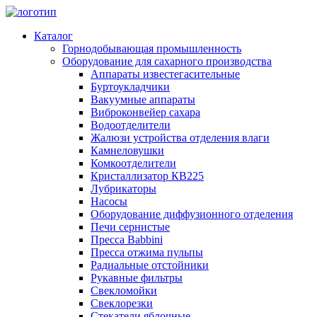
Каталог
Горнодобывающая промышленность
Оборудование для сахарного производства
Аппараты известегасительные
Буртоукладчики
Вакуумные аппараты
Виброконвейер сахара
Водоотделители
Жалюзи устройства отделения влаги
Камнеловушки
Комкоотделители
Кристаллизатор КВ225
Лубрикаторы
Насосы
Оборудование диффузионного отделения
Печи сернистые
Пресса Babbini
Пресса отжима пульпы
Радиальные отстойники
Рукавные фильтры
Свекломойки
Свеклорезки
Стекатели яблочные