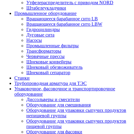
Утфелераспределитель с приводом NORD
Штабелеукладчики
Промышленное оборудование
Вращающееся барабанное сито LB
Вращающееся барабанное сито LBW
Гидроцилиндры
Дуговые сита
Насосы
Промышленные фильтры
Трансформаторы
Червячные прессы
Шнековые конвейеры
Шнековый обезвоживатель
Шнековый сепаратор
Станки
Трубопроводная арматура для ТЭС
Упаковочное, фасовочное и транспортировочное
оборудование
Диссольверы и смесители
Оборудование для смешивания
Оборудование для упаковки сыпучих продуктов
непищевой группы
Оборудование для упаковки сыпучих продуктов
пищевой группы
Оборудование для фасовки