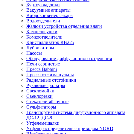
Буртоукладчики
Вакуумные аппараты
Виброконвейер сахара
Водоотделители
Жалюзи устройства отделения влаги
Камнеловушки
Комкоотделители
Кристаллизатор КВ225
Лубрикаторы
Насосы
Оборудование диффузионного отделения
Печи сернистые
Пресса Babbini
Пресса отжима пульпы
Радиальные отстойники
Рукавные фильтры
Свекломойки
Свеклорезки
Стекатели яблочные
Сульфитаторы
Транспортная система диффузионного аппарата
ДС-12, ДС-8
Утфелемешалки
Утфелераспределитель с приводом NORD
Штабелеукладчики