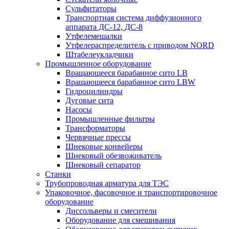
Сульфитаторы
Транспортная система диффузионного
аппарата ДС-12, ДС-8
Утфелемешалки
Утфелераспределитель с приводом NORD
Штабелеукладчики
Промышленное оборудование
Вращающееся барабанное сито LB
Вращающееся барабанное сито LBW
Гидроцилиндры
Дуговые сита
Насосы
Промышленные фильтры
Трансформаторы
Червячные прессы
Шнековые конвейеры
Шнековый обезвоживатель
Шнековый сепаратор
Станки
Трубопроводная арматура для ТЭС
Упаковочное, фасовочное и транспортировочное
оборудование
Диссольверы и смесители
Оборудование для смешивания