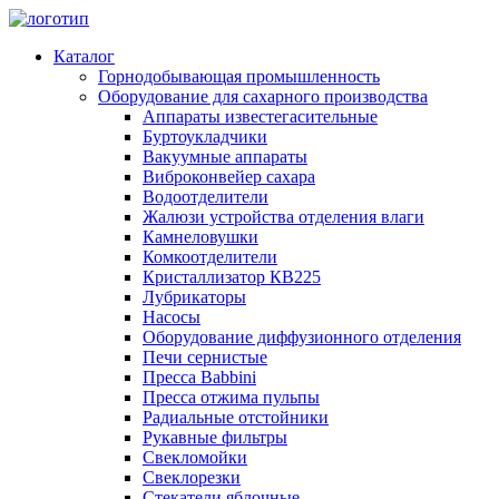
Каталог
Горнодобывающая промышленность
Оборудование для сахарного производства
Аппараты известегасительные
Буртоукладчики
Вакуумные аппараты
Виброконвейер сахара
Водоотделители
Жалюзи устройства отделения влаги
Камнеловушки
Комкоотделители
Кристаллизатор КВ225
Лубрикаторы
Насосы
Оборудование диффузионного отделения
Печи сернистые
Пресса Babbini
Пресса отжима пульпы
Радиальные отстойники
Рукавные фильтры
Свекломойки
Свеклорезки
Стекатели яблочные