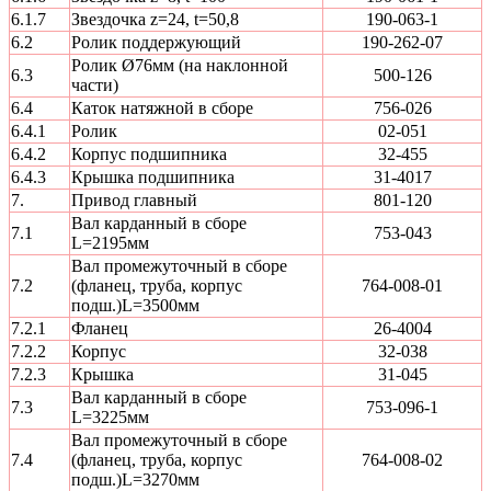
6.1.7
Звездочка z=24, t=50,8
190-063-1
6.2
Ролик поддержующий
190-262-07
Ролик Ø76мм (на наклонной
6.3
500-126
части)
6.4
Каток натяжной в сборе
756-026
6.4.1
Ролик
02-051
6.4.2
Корпус подшипника
32-455
6.4.3
Крышка подшипника
31-4017
7.
Привод главный
801-120
Вал карданный в сборе
7.1
753-043
L=2195мм
Вал промежуточный в сборе
7.2
(фланец, труба, корпус
764-008-01
подш.)L=3500мм
7.2.1
Фланец
26-4004
7.2.2
Корпус
32-038
7.2.3
Крышка
31-045
Вал карданный в сборе
7.3
753-096-1
L=3225мм
Вал промежуточный в сборе
7.4
(фланец, труба, корпус
764-008-02
подш.)L=3270мм