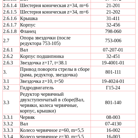
2.6.1.4
Шестерня коническая z=34, m=6
21-201
2.6.1.5
Шестерня коническая z=34, m=6
21-202
2.6.1.6
Крышка
31-411
2.6.1.7
Корпус
32-456
2.6.1.8
Фланец
798-060
Опора звездочки (после
2.7
753-006
редуктора 753-105)
2.6.1
Вал
07-207-01
2.6.2
Корпус подшипника
32-451
2.6.3
Звездочка z=17, t=38.1
19-4001-01
Привод поворота стрелы в сборе
3.
801-111
(рама, редуктор, звездочка)
3.1
Звездочка z=10, t=50
19-4024-01
3.2
Гидродвигатель
Г15-24
Редуктор червячный
двухступенчатый в сборе(Вал,
3.3
801-140
червяки, колеса червячные,
корпус, крышки)
3.3.1
Червяк
08-003
3.3.2
Вал
07-4130
3.3.3
Колесо червячное z=60, m=5,5
16-002
3.3.4
Колесо червячное z=30, m=5,5
16-003