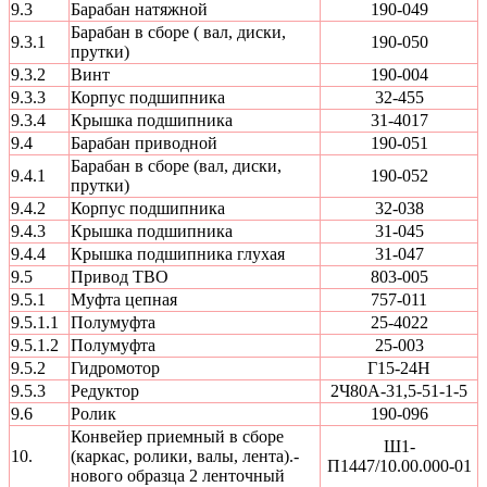
9.3
Барабан натяжной
190-049
Барабан в сборе ( вал, диски,
9.3.1
190-050
прутки)
9.3.2
Винт
190-004
9.3.3
Корпус подшипника
32-455
9.3.4
Крышка подшипника
31-4017
9.4
Барабан приводной
190-051
Барабан в сборе (вал, диски,
9.4.1
190-052
прутки)
9.4.2
Корпус подшипника
32-038
9.4.3
Крышка подшипника
31-045
9.4.4
Крышка подшипника глухая
31-047
9.5
Привод ТВО
803-005
9.5.1
Муфта цепная
757-011
9.5.1.1
Полумуфта
25-4022
9.5.1.2
Полумуфта
25-003
9.5.2
Гидромотор
Г15-24Н
9.5.3
Редуктор
2Ч80А-31,5-51-1-5
9.6
Ролик
190-096
Конвейер приемный в сборе
Ш1-
10.
(каркас, ролики, валы, лента).-
П1447/10.00.000-01
нового образца 2 ленточный