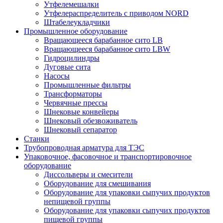
Утфелемешалки
Утфелераспределитель с приводом NORD
Штабелеукладчики
Промышленное оборудование
Вращающееся барабанное сито LB
Вращающееся барабанное сито LBW
Гидроцилиндры
Дуговые сита
Насосы
Промышленные фильтры
Трансформаторы
Червячные прессы
Шнековые конвейеры
Шнековый обезвоживатель
Шнековый сепаратор
Станки
Трубопроводная арматура для ТЭС
Упаковочное, фасовочное и транспортировочное
оборудование
Диссольверы и смесители
Оборудование для смешивания
Оборудование для упаковки сыпучих продуктов
непищевой группы
Оборудование для упаковки сыпучих продуктов
пищевой группы