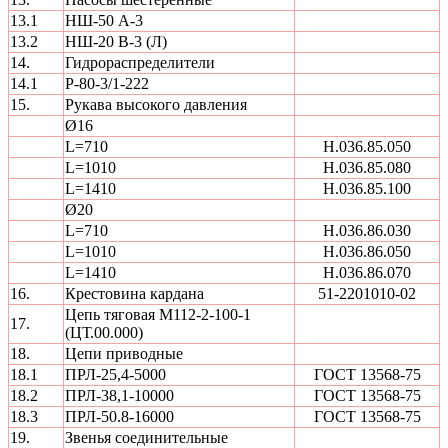
13.1
НШ-50 А-3
13.2
НШ-20 В-3 (Л)
14.
Гидрораспределители
14.1
Р-80-3/1-222
15.
Рукава высокого давления
Ø16
L=710
Н.036.85.050
L=1010
Н.036.85.080
L=1410
Н.036.85.100
Ø20
L=710
Н.036.86.030
L=1010
Н.036.86.050
L=1410
Н.036.86.070
16.
Крестовина кардана
51-2201010-02
Цепь тяговая М112-2-100-1
17.
(ЦТ.00.000)
18.
Цепи приводные
18.1
ПРЛ-25,4-5000
ГОСТ 13568-75
18.2
ПРЛ-38,1-10000
ГОСТ 13568-75
18.3
ПРЛ-50.8-16000
ГОСТ 13568-75
19.
Звенья соединительные