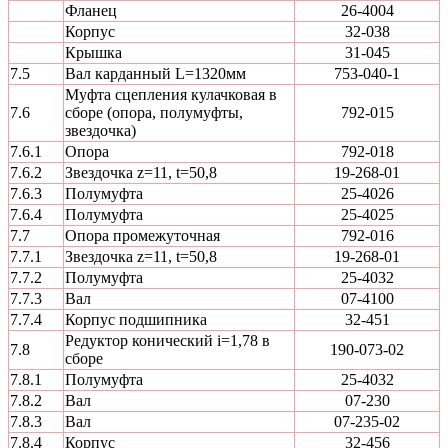
Фланец
26-4004
Корпус
32-038
Крышка
31-045
7.5
Вал карданный L=1320мм
753-040-1
Муфта сцепления кулачковая в
7.6
сборе (опора, полумуфты,
792-015
звездочка)
7.6.1
Опора
792-018
7.6.2
Звездочка z=11, t=50,8
19-268-01
7.6.3
Полумуфта
25-4026
7.6.4
Полумуфта
25-4025
7.7
Опора промежуточная
792-016
7.7.1
Звездочка z=11, t=50,8
19-268-01
7.7.2
Полумуфта
25-4032
7.7.3
Вал
07-4100
7.7.4
Корпус подшипника
32-451
Редуктор конический і=1,78 в
7.8
190-073-02
сборе
7.8.1
Полумуфта
25-4032
7.8.2
Вал
07-230
7.8.3
Вал
07-235-02
7.8.4
Корпус
32-456