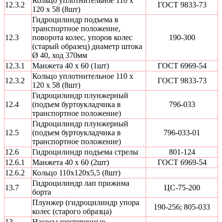
Кольцо уплотнительное 110 х
12.3.2
ГОСТ 9833-73
120 х 58 (8шт)
Гидроцилиндр подъема в
транспортное положение,
12.3
поворота колес, упоров колес
190-300
(старый образец) диаметр штока
Ø 40, ход 370мм
12.3.1
Манжета 40 х 60 (1шт)
ГОСТ 6969-54
Кольцо уплотнительное 110 х
12.3.2
ГОСТ 9833-73
120 х 58 (8шт)
Гидроцилиндр плунжерный
12.4
(подъем буртоукладчика в
796-033
транспортное положение)
Гидроцилиндр плунжерный
12.5
(подъем буртоукладчика в
796-033-01
транспортное положение)
12.6
Гидроцилиндр подъема стрелы
801-124
12.6.1
Манжета 40 х 60 (2шт)
ГОСТ 6969-54
12.6.2
Кольцо 110х120х5,5 (8шт)
Гидроцилиндр лап прижима
13.7
ЦС-75-200
борта
Плунжер (гидроцилиндр упора
190-256; 805-033
колес (старого образца)
13.
Насосы шестеренные