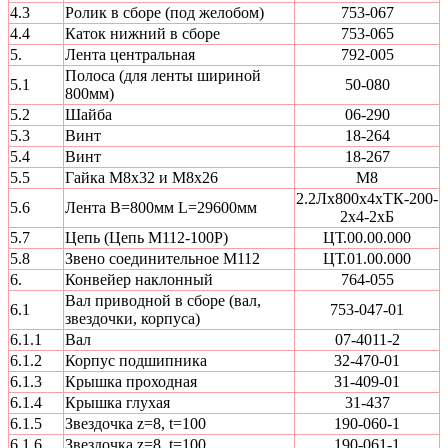
4.3
Ролик в сборе (под желобом)
753-067
4.4
Каток нижний в сборе
753-065
5.
Лента центральная
792-005
Полоса (для ленты шириной
5.1
50-080
800мм)
5.2
Шайба
06-290
5.3
Винт
18-264
5.4
Винт
18-267
5.5
Гайка М8х32 и М8х26
М8
2.2Лх800х4хТК-200-
5.6
Лента В=800мм L=29600мм
2х4-2хБ
5.7
Цепь (Цепь М112-100Р)
ЦТ.00.00.000
5.8
Звено соединительное М112
ЦТ.01.00.000
6.
Конвейер наклонный
764-055
Вал приводной в сборе (вал,
6.1
753-047-01
звездочки, корпуса)
6.1.1
Вал
07-4011-2
6.1.2
Корпус подшипника
32-470-01
6.1.3
Крышка проходная
31-409-01
6.1.4
Крышка глухая
31-437
6.1.5
Звездочка z=8, t=100
190-060-1
6.1.6
Звездочка z=8, t=100
190-061-1