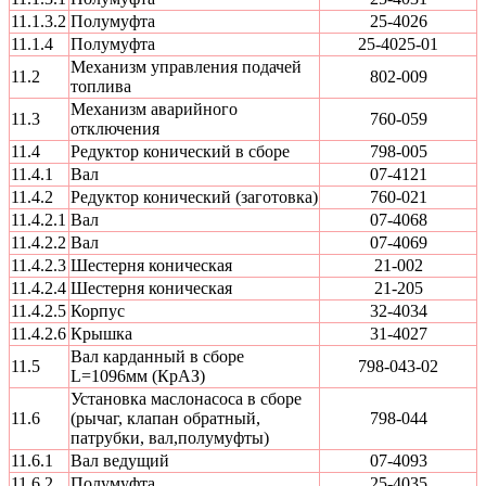
11.1.3.2
Полумуфта
25-4026
11.1.4
Полумуфта
25-4025-01
Механизм управления подачей
11.2
802-009
топлива
Механизм аварийного
11.3
760-059
отключения
11.4
Редуктор конический в сборе
798-005
11.4.1
Вал
07-4121
11.4.2
Редуктор конический (заготовка)
760-021
11.4.2.1
Вал
07-4068
11.4.2.2
Вал
07-4069
11.4.2.3
Шестерня коническая
21-002
11.4.2.4
Шестерня коническая
21-205
11.4.2.5
Корпус
32-4034
11.4.2.6
Крышка
31-4027
Вал карданный в сборе
11.5
798-043-02
L=1096мм (КрАЗ)
Установка маслонасоса в сборе
11.6
(рычаг, клапан обратный,
798-044
патрубки, вал,полумуфты)
11.6.1
Вал ведущий
07-4093
11.6.2
Полумуфта
25-4035