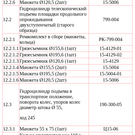
12.2.6
Манжета Ø120,5 (2шт)
15-5006
Гидроцилиндр телескопический
подъема площадки продольного
12.2
опрокидывания
799-004
двухступенчатый (старого
образца)
Ремкомплект в сборе (манжеты,
12.2.1
РК-799-004
кольца)
12.2.1.1
Грязесъемник Ø155,6 (1шт)
15-4129-01
12.2.1.2
Грязесъемник Ø195,6 (1шт)
15-4129-02
12.2.1.3
Грязесъемник Ø120,6 (1шт)
15-4129
12.2.1.4
Манжета Ø155,5 (2шт)
15-5004
12.2.1.5
Манжета Ø195,5 (2шт)
15-5004-01
12.2.1.6
Манжета Ø120,5 (2шт)
15-5006
Гидроцилиндр подъема в
транспортное положение,
поворота колес, упоров колес
12.3
190-300-05
диаметр штока Ø 55,
ход 245
12.3.1
Манжета 55 х 75 (1шт)
Ц15-06