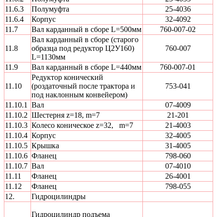
11.6.3
Полумуфта
25-4036
11.6.4
Корпус
32-4092
11.7
Вал карданный в сборе L=500мм
760-007-02
Вал карданный в сборе (старого
11.8
образца под редуктор Ц2У160)
760-007
L=1130мм
11.9
Вал карданный в сборе L=440мм
760-007-01
Редуктор конический
11.10
(роздаточный после трактора и
753-041
под наклонным конвейером)
11.10.1
Вал
07-4009
11.10.2
Шестерня z=18, m=7
21-201
11.10.3
Колесо коническое z=32, m=7
21-4003
11.10.4
Корпус
32-4005
11.10.5
Крышка
31-4005
11.10.6
Фланец
798-060
11.10.7
Вал
07-4010
11.11
Фланец
26-4001
11.12
Фланец
798-055
12.
Гидроцилиндры
Гидроцилиндр подъема