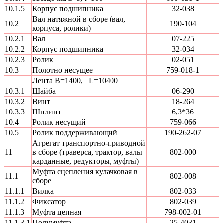
10.1.5
Корпус подшипника
32-038
Вал натяжной в сборе (вал,
10.2
190-104
корпуса, ролики)
10.2.1
Вал
07-225
10.2.2
Корпус подшипника
32-034
10.2.3
Ролик
02-051
10.3
Полотно несущее
759-018-1
Лента В=1400, L=10400
10.3.1
Шайба
06-290
10.3.2
Винт
18-264
10.3.3
Шплинт
6,3*36
10.4
Ролик несущий
759-066
10.5
Ролик поддерживающий
190-262-07
Агрегат транспортно-приводной
11
в сборе (траверса, трактор, валы
802-000
карданные, редукторы, муфты)
Муфта сцепления кулачковая в
11.1
802-008
сборе
11.1.1
Вилка
802-033
11.1.2
Фиксатор
802-039
11.1.3
Муфта цепная
798-002-01
11.1.3.1
Полумуфта
25-4031