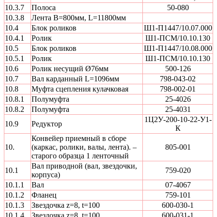
10.3.7
Полоса
50-080
10.3.8
Лента В=800мм, L=11800мм
10.4
Блок роликов
Ш1-П1447/10.07.000
10.4.1
Ролик
Ш1-ПСМ/10.10.130
10.5
Блок роликов
Ш1-П1447/10.08.000
10.5.1
Ролик
Ш1-ПСМ/10.10.130
10.6
Ролик несущий Ø76мм
500-126
10.7
Вал карданный L=1096мм
798-043-02
10.8
Муфта сцепления кулачковая
798-002-01
10.8.1
Полумуфта
25-4026
10.8.2
Полумуфта
25-4031
1Ц2У-200-10-22-У1-
10.9
Редуктор
К
Конвейер приемный в сборе
10.
(каркас, ролики, валы, лента). –
805-001
старого образца 1 ленточный
Вал приводной (вал, звездочки,
10.1
759-020
корпуса)
10.1.1
Вал
07-4067
10.1.2
Фланец
759-101
10.1.3
Звездочка z=8, t=100
600-030-1
10.1.4
Звездочка z=8, t=100
600-031-1