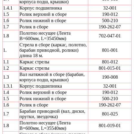
корпуса подш, крышки)
1.4.1
Корпус подшипника
32-001
1.5
Ролик верхний в сборе
190-012
1.6
Ролик нижний в сборе
500-210
1.7
Ролик в сборе
190-262-07
Полотно несущее (Лента
1.8
702-047-01
В=600мм, L=35450мм)
Стрела в сборе (каркас, полотно,
1.
барабан приводной, ролики)
801-001
длина 18 м.
1.1
Каркас стрелы
801-012
1.2
Каркас стрелы
801-015-01
Вал натяжной в сборе (барабан,
1.3
190-008
корпуса подш, крышки)
1.3.1
Корпус подшипника
32-001
1.4
Ролик верхний в сборе
190-012
1.5
Ролик нижний в сборе
500-210
1.6
Ролик в сборе
190-262-07
Барабан приводной (вал, диски,
1.7
801-025
прутки, звездочка)
Полотно несущее (Лента
1.8
801-019-01
В=600мм, L=35540мм)