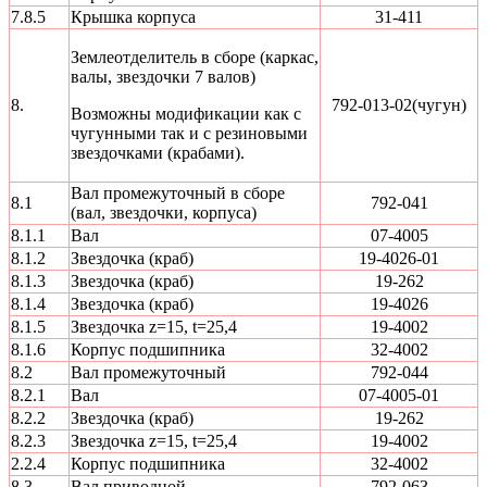
7.8.5
Крышка корпуса
31-411
Землеотделитель в сборе (каркас,
валы, звездочки 7 валов)
8.
792-013-02(чугун)
Возможны модификации как с
чугунными так и с резиновыми
звездочками (крабами).
Вал промежуточный в сборе
8.1
792-041
(вал, звездочки, корпуса)
8.1.1
Вал
07-4005
8.1.2
Звездочка (краб)
19-4026-01
8.1.3
Звездочка (краб)
19-262
8.1.4
Звездочка (краб)
19-4026
8.1.5
Звездочка z=15, t=25,4
19-4002
8.1.6
Корпус подшипника
32-4002
8.2
Вал промежуточный
792-044
8.2.1
Вал
07-4005-01
8.2.2
Звездочка (краб)
19-262
8.2.3
Звездочка z=15, t=25,4
19-4002
2.2.4
Корпус подшипника
32-4002
8.3
Вал приводной
792-063