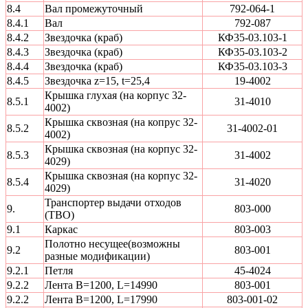
8.4
Вал промежуточный
792-064-1
8.4.1
Вал
792-087
8.4.2
Звездочка (краб)
КФ35-03.103-1
8.4.3
Звездочка (краб)
КФ35-03.103-2
8.4.4
Звездочка (краб)
КФ35-03.103-3
8.4.5
Звездочка z=15, t=25,4
19-4002
Крышка глухая (на корпус 32-
8.5.1
31-4010
4002)
Крышка сквозная (на копрус 32-
8.5.2
31-4002-01
4002)
Крышка сквозная (на корпус 32-
8.5.3
31-4002
4029)
Крышка сквозная (на корпус 32-
8.5.4
31-4020
4029)
Транспортер выдачи отходов
9.
803-000
(ТВО)
9.1
Каркас
803-003
Полотно несущее(возможны
9.2
803-001
разные модификации)
9.2.1
Петля
45-4024
9.2.2
Лента В=1200, L=14990
803-001
9.2.2
Лента В=1200, L=17990
803-001-02