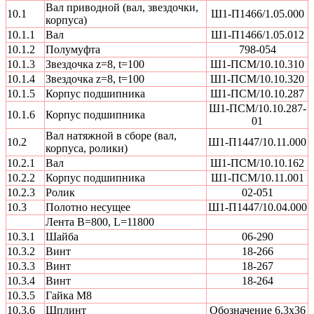
Вал приводной (вал, звездочки,
10.1
Ш1-П1466/1.05.000
корпуса)
10.1.1
Вал
Ш1-П1466/1.05.012
10.1.2
Полумуфта
798-054
10.1.3
Звездочка z=8, t=100
Ш1-ПСМ/10.10.310
10.1.4
Звездочка z=8, t=100
Ш1-ПСМ/10.10.320
10.1.5
Корпус подшипника
Ш1-ПСМ/10.10.287
Ш1-ПСМ/10.10.287-
10.1.6
Корпус подшипника
01
Вал натяжной в сборе (вал,
10.2
Ш1-П1447/10.11.000
корпуса, ролики)
10.2.1
Вал
Ш1-ПСМ/10.10.162
10.2.2
Корпус подшипника
Ш1-ПСМ/10.11.001
10.2.3
Ролик
02-051
10.3
Полотно несущее
Ш1-П1447/10.04.000
Лента В=800, L=11800
10.3.1
Шайба
06-290
10.3.2
Винт
18-266
10.3.3
Винт
18-267
10.3.4
Винт
18-264
10.3.5
Гайка М8
10.3.6
Шплинт
Обозначение 6,3х36