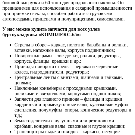
боковой выгрузки и 60 тонн для продольного наклона. Он
предназначен для использования в сахарной промышленности
при приемке свеклы, способен работать с грузовыми
автопоездами, прицепами и полуприцепами, самосвалами.
У нас можно купить запчасти для всех узлов
буртоукладчика «КОМПЛЕКС-65»:
Стрелы в сборе – каркас, полотно, барабаны и ролики,
вставки, натяжные валы, корпуса подшипников;
Поворотные рамы – звездочки, ролики, редукторы,
корпуса, фланцы, крышки и др.;
Приводы поворота стрелы – червяки и червячные
колеса, гидродвигатели, редукторы;
Центральные ленты с винтами, шайбами и гайками,
цепями;
Наклонные конвейеры с проходными крышками,
роликами и звездочками, корпусами подшипников;
Запчасти для главного привода – фланцы и крышки,
карданный и промежуточные валы, кулачковые муфты
сцепления, полумуфты, опоры, конические редукторы и
т.д.;
Землеотделители с чугунными или резиновыми
крабами, концевые валы, сквозные и глухие крышки;
Транспортеры выдачи отходов – каркасы, несущие