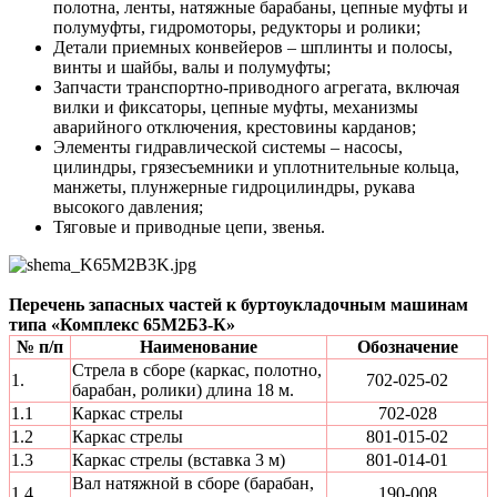
полотна, ленты, натяжные барабаны, цепные муфты и
полумуфты, гидромоторы, редукторы и ролики;
Детали приемных конвейеров – шплинты и полосы,
винты и шайбы, валы и полумуфты;
Запчасти транспортно-приводного агрегата, включая
вилки и фиксаторы, цепные муфты, механизмы
аварийного отключения, крестовины карданов;
Элементы гидравлической системы – насосы,
цилиндры, грязесъемники и уплотнительные кольца,
манжеты, плунжерные гидроцилиндры, рукава
высокого давления;
Тяговые и приводные цепи, звенья.
Перечень запасных частей к буртоукладочным машинам
типа «Комплекс 65М2Б3-К»
№ п/п
Наименование
Обозначение
Стрела в сборе (каркас, полотно,
1.
702-025-02
барабан, ролики) длина 18 м.
1.1
Каркас стрелы
702-028
1.2
Каркас стрелы
801-015-02
1.3
Каркас стрелы (вставка 3 м)
801-014-01
Вал натяжной в сборе (барабан,
1.4
190-008