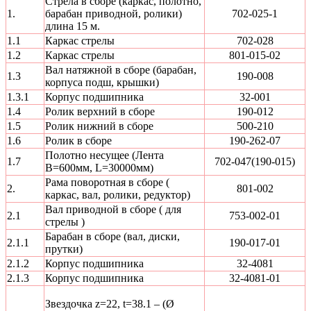
Стрела в сборе (каркас, полотно,
1.
барабан приводной, ролики)
702-025-1
длина 15 м.
1.1
Каркас стрелы
702-028
1.2
Каркас стрелы
801-015-02
Вал натяжной в сборе (барабан,
1.3
190-008
корпуса подш, крышки)
1.3.1
Корпус подшипника
32-001
1.4
Ролик верхний в сборе
190-012
1.5
Ролик нижний в сборе
500-210
1.6
Ролик в сборе
190-262-07
Полотно несущее (Лента
1.7
702-047(190-015)
В=600мм, L=30000мм)
Рама поворотная в сборе (
2.
801-002
каркас, вал, ролики, редуктор)
Вал приводной в сборе ( для
2.1
753-002-01
стрелы )
Барабан в сборе (вал, диски,
2.1.1
190-017-01
прутки)
2.1.2
Корпус подшипника
32-4081
2.1.3
Корпус подшипника
32-4081-01
Звездочка z=22, t=38.1 – (Ø