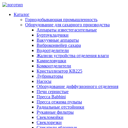
Каталог
Горнодобывающая промышленность
Оборудование для сахарного производства
Аппараты известегасительные
Буртоукладчики
Вакуумные аппараты
Виброконвейер сахара
Водоотделители
Жалюзи устройства отделения влаги
Камнеловушки
Комкоотделители
Кристаллизатор КВ225
Лубрикаторы
Насосы
Оборудование диффузионного отделения
Печи сернистые
Пресса Babbini
Пресса отжима пульпы
Радиальные отстойники
Рукавные фильтры
Свекломойки
Свеклорезки
Стекатели яблочные