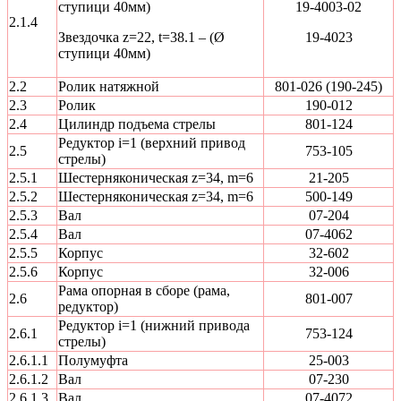
ступици 40мм)
19-4003-02
2.1.4
Звездочка z=22, t=38.1 – (Ø
19-4023
ступици 40мм)
2.2
Ролик натяжной
801-026 (190-245)
2.3
Ролик
190-012
2.4
Цилиндр подъема стрелы
801-124
Редуктор і=1 (верхний привод
2.5
753-105
стрелы)
2.5.1
Шестерняконическая z=34, m=6
21-205
2.5.2
Шестерняконическая z=34, m=6
500-149
2.5.3
Вал
07-204
2.5.4
Вал
07-4062
2.5.5
Корпус
32-602
2.5.6
Корпус
32-006
Рама опорная в сборе (рама,
2.6
801-007
редуктор)
Редуктор і=1 (нижний привода
2.6.1
753-124
стрелы)
2.6.1.1
Полумуфта
25-003
2.6.1.2
Вал
07-230
2.6.1.3
Вал
07-4072