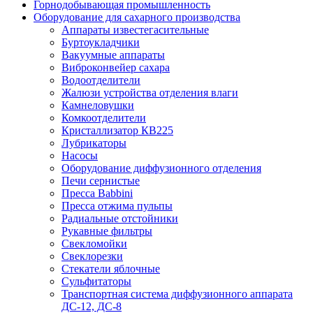
Горнодобывающая промышленность
Оборудование для сахарного производства
Аппараты известегасительные
Буртоукладчики
Вакуумные аппараты
Виброконвейер сахара
Водоотделители
Жалюзи устройства отделения влаги
Камнеловушки
Комкоотделители
Кристаллизатор КВ225
Лубрикаторы
Насосы
Оборудование диффузионного отделения
Печи сернистые
Пресса Babbini
Пресса отжима пульпы
Радиальные отстойники
Рукавные фильтры
Свекломойки
Свеклорезки
Стекатели яблочные
Сульфитаторы
Транспортная система диффузионного аппарата
ДС-12, ДС-8