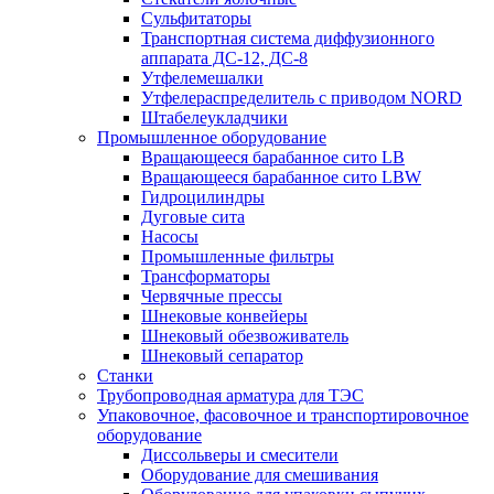
Сульфитаторы
Транспортная система диффузионного
аппарата ДС-12, ДС-8
Утфелемешалки
Утфелераспределитель с приводом NORD
Штабелеукладчики
Промышленное оборудование
Вращающееся барабанное сито LB
Вращающееся барабанное сито LBW
Гидроцилиндры
Дуговые сита
Насосы
Промышленные фильтры
Трансформаторы
Червячные прессы
Шнековые конвейеры
Шнековый обезвоживатель
Шнековый сепаратор
Станки
Трубопроводная арматура для ТЭС
Упаковочное, фасовочное и транспортировочное
оборудование
Диссольверы и смесители
Оборудование для смешивания