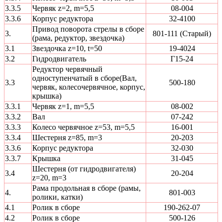
3.3.5
Червяк z=2, m=5,5
08-004
3.3.6
Корпус редуктора
32-4100
Привод поворота стрелы в сборе
3.
801-111 (Cтарый)
(рама, редуктор, звездочка)
3.1
Звездочка z=10, t=50
19-4024
3.2
Гидродвигатель
Г15-24
Редуктор червячный
одноступенчатый в сборе(Вал,
3.3
500-180
червяк, колесочервячное, корпус,
крышка)
3.3.1
Червяк z=1, m=5,5
08-002
3.3.2
Вал
07-242
3.3.3
Колесо червячное z=53, m=5,5
16-001
3.3.4
Шестерня z=85, m=3
20-203
3.3.6
Корпус редуктора
32-030
3.3.7
Крышка
31-045
Шестерня (от гидродвигателя)
3.4
20-204
z=20, m=3
Рама продольная в сборе (рамы,
4.
801-003
ролики, катки)
4.1
Ролик в сборе
190-262-07
4.2
Ролик в сборе
500-126