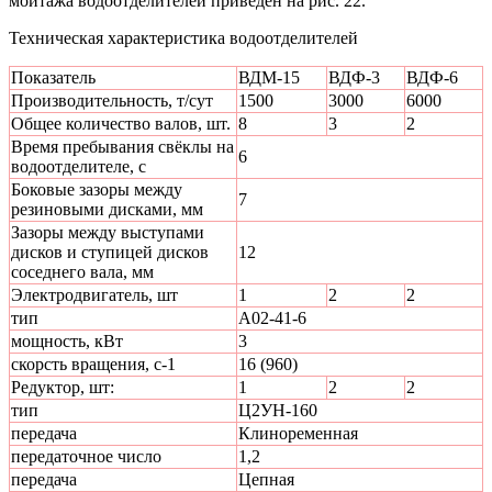
мойтажа во­доотделителей приведен на рис. 22.
Техническая характеристика водоотделителей
Показатель
ВДМ-15
ВДФ-3
ВДФ-6
Производительность, т/сут
1500
3000
6000
Общее количество валов, шт.
8
3
2
Время пребывания свёклы на
6
водоотделителе, с
Боковые зазоры между
7
резиновыми дисками, мм
Зазоры между выступами
дисков и ступицей дисков
12
соседнего вала, мм
Электродвигатель, шт
1
2
2
тип
А02-41-6
мощность, кВт
3
скорсть вращения, с-1
16 (960)
Редуктор, шт:
1
2
2
тип
Ц2УН-160
передача
Клиноременная
передаточное число
1,2
передача
Цепная