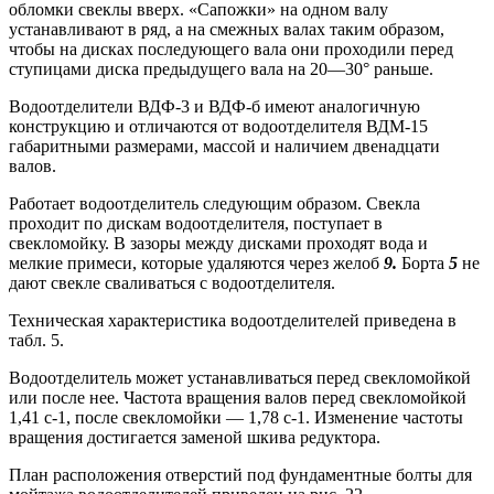
обломки свеклы вверх. «Сапожки» на одном валу
устанавливают в ряд, а на смежных валах таким образом,
чтобы на дисках последующего вала они проходили перед
ступицами диска предыдущего вала на 20—30° раньше.
Водоотделители ВДФ-3 и ВДФ-б имеют аналогичную
конструкцию и отли­чаются от водоотделителя ВДМ-15
габаритными размерами, массой и наличием двенадцати
валов.
Работает водоотделитель следующим образом. Свекла
проходит по дискам водоотделителя, поступает в
свекломойку. В зазоры между дисками проходят вода и
мелкие примеси, которые удаляются через желоб
9.
Борта
5
не
дают свекле сваливаться с водоотделителя.
Техническая характеристика водоотделителей приведена в
табл. 5.
Водоотделитель может устанавливаться перед свекломойкой
или после нее. Частота вращения валов перед свекломойкой
1,41 с-1, после свекломойки — 1,78 с-1. Изменение частоты
вращения достигается заменой шкива редуктора.
План расположения отверстий под фундаментные болты для