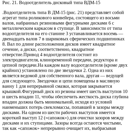
Рис. 21. Водоотделитель дисковый типа ВДМ-15
.Водоотделитель типа В ДМ-15 (рис. 21) представляет собой
агрегат типа роликового конвейера, состоящего из восьми
валов, набранных резиновыми фигурными дисками 6 с
металлическим каркасом в ступице. В зависимости от типа
водоотделителя на его станине 3 устанавливается восемь —
двенадцать валов 7 в шариковых сферических подшипниках
8. Вал по длине расположения дисков имеет квадратное
сечение, а диски, соответственно, квадратное
отверстие.Привод 4 водоотделителя состоит из
электродвигателя, клиноременной передачи, редуктора и
цепной передачи.На каждом валу водоотделителя (кроме двух
крайних) установлено по две звездочки 2. Одна из них
является ведомой для собственного вала, другая — ведущей
для следующего. Звездочки и цепи помещены в масляную
ванну 1 для непрерывной смазки, которая закрывается
крышкой.Фигурный диск из резины имеет шесть выступов 10
и шесть впадин 11, чтобы обеспечить жесткость диска глубина
впадин должна быть минимальной, исходя из условий
наименьших потерь свекломассы, попавшей в зазоры между
дисками. На одном из шести рабочих выступов имеется
короткий выступ 12 («сапожок») для очистки зазоров между
дисками и их ступицами. Зазоры всегда остаются чистыми,
так как «сапожок» непрерывно очищает их, выбрасывая