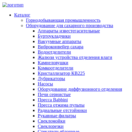
Каталог
Горнодобывающая промышленность
Оборудование для сахарного производства
Аппараты известегасительные
Буртоукладчики
Вакуумные аппараты
Виброконвейер сахара
Водоотделители
Жалюзи устройства отделения влаги
Камнеловушки
Комкоотделители
Кристаллизатор КВ225
Лубрикаторы
Насосы
Оборудование диффузионного отделения
Печи сернистые
Пресса Babbini
Пресса отжима пульпы
Радиальные отстойники
Рукавные фильтры
Свекломойки
Свеклорезки
Стекатели яблочные