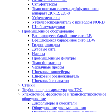
Сульфитаторы
Транспортная система диффузионного
аппарата ДС-12, ДС-8
Утфелемешалки
Утфелераспределитель с приводом NORD
Штабелеукладчики
Промышленное оборудование
Вращающееся барабанное сито LB
Вращающееся барабанное сито LBW
Гидроцилиндры
Дуговые сита
Насосы
Промышленные фильтры
Трансформаторы
Червячные прессы
Шнековые конвейеры
Шнековый обезвоживатель
Шнековый сепаратор
Станки
Трубопроводная арматура для ТЭС
Упаковочное, фасовочное и транспортировочное
оборудование
Диссольверы и смесители
Оборудование для смешивания