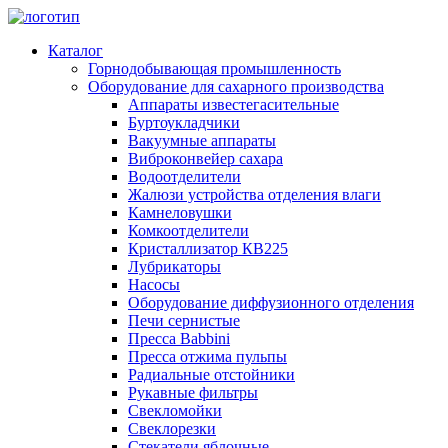
Каталог
Горнодобывающая промышленность
Оборудование для сахарного производства
Аппараты известегасительные
Буртоукладчики
Вакуумные аппараты
Виброконвейер сахара
Водоотделители
Жалюзи устройства отделения влаги
Камнеловушки
Комкоотделители
Кристаллизатор КВ225
Лубрикаторы
Насосы
Оборудование диффузионного отделения
Печи сернистые
Пресса Babbini
Пресса отжима пульпы
Радиальные отстойники
Рукавные фильтры
Свекломойки
Свеклорезки
Стекатели яблочные