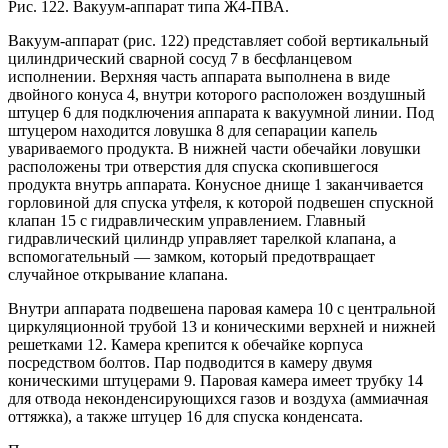
Рис. 122. Вакуум-аппарат типа Ж4-ПВА.
Вакуум-аппарат (рис. 122) представляет собой вертикальный
цилиндрический сварной сосуд 7 в бесфланцевом
исполнении. Верхняя часть аппарата выполнена в виде
двойного конуса 4, внутри которого расположен воздушный
штуцер 6 для подключения аппарата к вакуумной линии. Под
штуцером находится ловушка 8 для сепарации капель
увариваемого продукта. В нижней части обечайки ловушки
расположены три отверстия для спуска скопившегося
продукта внутрь аппарата. Конусное днище 1 заканчивается
горловиной для спуска утфеля, к которой подвешен спускной
клапан 15 с гидравлическим управлением. Главный
гидравлический цилиндр управляет тарелкой клапана, а
вспомогательный — замком, который предотвращает
случайное открывание клапана.
Внутри аппарата подвешена паровая камера 10 с центральной
циркуляционной трубой 13 и коническими верхней и нижней
решетками 12. Камера крепится к обечайке корпуса
посредством болтов. Пар подводится в камеру двумя
коническими штуцерами 9. Паровая камера имеет трубку 14
для отвода неконденсирующихся газов и воздуха (аммиачная
оттяжка), а также штуцер 16 для спуска конденсата.