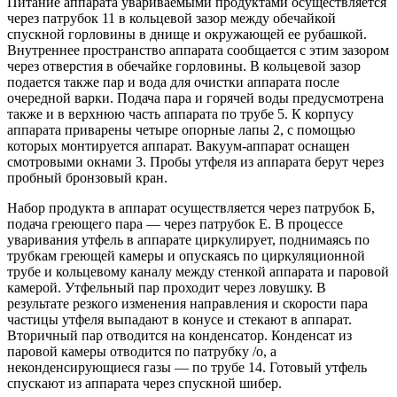
Питание аппарата увариваемыми продуктами осуществляется
через патрубок 11 в кольцевой зазор между обечайкой
спускной горловины в днище и окружающей ее рубашкой.
Внутреннее пространство аппарата сообщается с этим зазором
через отверстия в обечайке горловины. В кольцевой зазор
подается также пар и вода для очистки аппарата после
очередной варки. Подача пара и горячей воды предусмотрена
также и в верхнюю часть аппарата по трубе 5. К корпусу
аппарата приварены четыре опорные лапы 2, с помощью
которых монтируется аппарат. Вакуум-аппарат оснащен
смотровыми окнами 3. Пробы утфеля из аппарата берут через
пробный бронзовый кран.
Набор продукта в аппарат осуществляется через патрубок Б,
подача греющего пара — через патрубок Е. В процессе
уваривания утфель в аппарате циркулирует, поднимаясь по
трубкам греющей камеры и опускаясь по циркуляционной
трубе и кольцевому каналу между стенкой аппарата и паровой
камерой. Утфельный пар проходит через ловушку. В
результате резкого изменения направления и скорости пара
частицы утфеля выпадают в конусе и стекают в аппарат.
Вторичный пар отводится на конденсатор. Конденсат из
паровой камеры отводится по патрубку /о, а
неконденсирующиеся газы — по трубе 14. Готовый утфель
спускают из аппарата через спускной шибер.