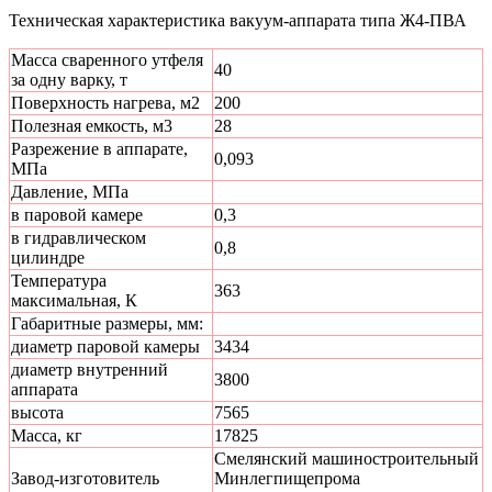
Техническая характеристика вакуум-аппарата типа Ж4-ПВА
Масса сваренного утфеля
40
за одну варку, т
Поверхность нагрева, м2
200
Полезная емкость, м3
28
Разрежение в аппарате,
0,093
МПа
Давление, МПа
в паровой камере
0,3
в гидравлическом
0,8
цилиндре
Температура
363
максимальная, К
Габаритные размеры, мм:
диаметр паровой камеры
3434
диаметр внутренний
3800
аппарата
высота
7565
Масса, кг
17825
Смелянский машиностроительный
Завод-изготовитель
Минлегпищепрома