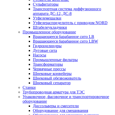
Сульфитаторы
Транспортная система диффузионного
аппарата ДС-12, ДС-8
Утфелемешалки
Утфелераспределитель с приводом NORD
Штабелеукладчики
Промышленное оборудование
Вращающееся барабанное сито LB
Вращающееся барабанное сито LBW
Гидроцилиндры
Дуговые сита
Насосы
Промышленные фильтры
Трансформаторы
Червячные прессы
Шнековые конвейеры
Шнековый обезвоживатель
Шнековый сепаратор
Станки
Трубопроводная арматура для ТЭС
Упаковочное, фасовочное и транспортировочное
оборудование
Диссольверы и смесители
Оборудование для смешивания