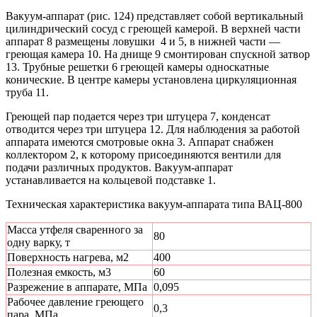
Вакуум-аппарат (рис. 124) представляет собой вертикальный
цилиндрический сосуд с греющей камерой. В верхней части
аппарат 8 размещены ловушки 4 и 5, в нижней части —
греющая камера 10. На днище 9 смонтирован спускной затвор
13. Трубные решетки 6 греющей камеры односкатные
конические. В центре камеры установлена циркуляционная
труба 11.
Греющей пар подается через три штуцера 7, конденсат
отводится через три штуцера 12. Для наблюдения за работой
аппарата имеются смотровые окна 3. Аппарат снабжен
коллектором 2, к которому присоединяются вентили для
подачи различных продуктов. Вакуум-аппарат
устанавливается на кольцевой подставке 1.
Техническая характеристика вакуум-аппарата типа ВАЦ-800
Масса утфеля сваренного за
80
одну варку, т
Поверхность нагрева, м2
400
Полезная емкость, м3
60
Разрежение в аппарате, МПа
0,095
Рабочее давление греющего
0,3
пара, МПа