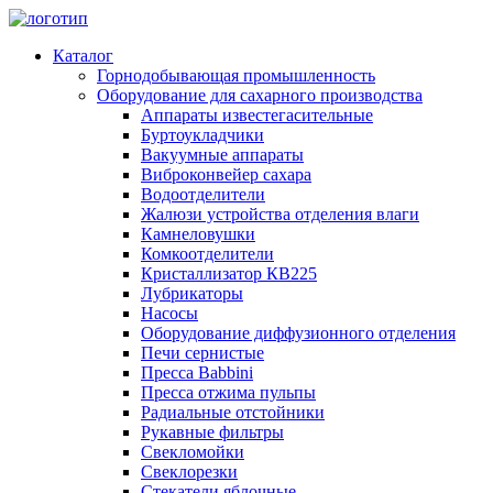
Каталог
Горнодобывающая промышленность
Оборудование для сахарного производства
Аппараты известегасительные
Буртоукладчики
Вакуумные аппараты
Виброконвейер сахара
Водоотделители
Жалюзи устройства отделения влаги
Камнеловушки
Комкоотделители
Кристаллизатор КВ225
Лубрикаторы
Насосы
Оборудование диффузионного отделения
Печи сернистые
Пресса Babbini
Пресса отжима пульпы
Радиальные отстойники
Рукавные фильтры
Свекломойки
Свеклорезки
Стекатели яблочные