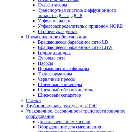
Сульфитаторы
Транспортная система диффузионного
аппарата ДС-12, ДС-8
Утфелемешалки
Утфелераспределитель с приводом NORD
Штабелеукладчики
Промышленное оборудование
Вращающееся барабанное сито LB
Вращающееся барабанное сито LBW
Гидроцилиндры
Дуговые сита
Насосы
Промышленные фильтры
Трансформаторы
Червячные прессы
Шнековые конвейеры
Шнековый обезвоживатель
Шнековый сепаратор
Станки
Трубопроводная арматура для ТЭС
Упаковочное, фасовочное и транспортировочное
оборудование
Диссольверы и смесители
Оборудование для смешивания