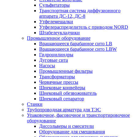
Сульфитаторы
Транспортная система диффузионного
аппарата ДС-12, ДС-8
Утфелемешалки
Утфелераспределитель с приводом NORD
Штабелеукладчики
Промышленное оборудование
Вращающееся барабанное сито LB
Вращающееся барабанное сито LBW
Гидроцилиндры
Дуговые сита
Насосы
Промышленные фильтры
Трансформаторы
Червячные прессы
Шнековые конвейеры
Шнековый обезвоживатель
Шнековый сепаратор
Станки
Трубопроводная арматура для ТЭС
Упаковочное, фасовочное и транспортировочное
оборудование
Диссольверы и смесители
Оборудование для смешивания