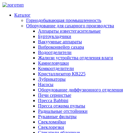
Каталог
Горнодобывающая промышленность
Оборудование для сахарного производства
Аппараты известегасительные
Буртоукладчики
Вакуумные аппараты
Виброконвейер сахара
Водоотделители
Жалюзи устройства отделения влаги
Камнеловушки
Комкоотделители
Кристаллизатор КВ225
Лубрикаторы
Насосы
Оборудование диффузионного отделения
Печи сернистые
Пресса Babbini
Пресса отжима пульпы
Радиальные отстойники
Рукавные фильтры
Свекломойки
Свеклорезки
Стекатели яблочные