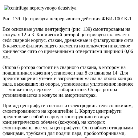
Рис. 139. Центрифуга непрерывного действия ФВИ-1001К-1.
Все основные узлы центрифуги (рис. 139) смонтированы на
кожухах 12 и 3. Конический ротор 4 центрифуги включает в
себя сварной корпус, стакан, дренажные и фильтрующие сита.
В качестве фильтрующего элемента используется никелевое
коническое сито со щелевидными отверстиями шириной 0,06
мм.
Опора 6 ротора состоит из сварного стакана, в котором на
подшипниках качения установлен вал 8 со шкивом 14. Для
предотвращения утечек и загрязнения масла на обоих концах
вала, выходящих из опоры, установлены уплотнения: нижнее
— манжетное, верхнее — лабиринтное. Опора ротора
устанавливается в кожухе на амортизаторах.
Привод центрифуги состоит из электродвигателя со шкивом,
смонтированного на кронштейне 1. Корпус центрифуги
представляет собой сварную конструкцию из двух
концентрических обечаек (кожухов), на которых
смонтированы все узлы центрифуги. Он снабжен отводными
фланцами, трубками для подачи пара, пробоотборниками,