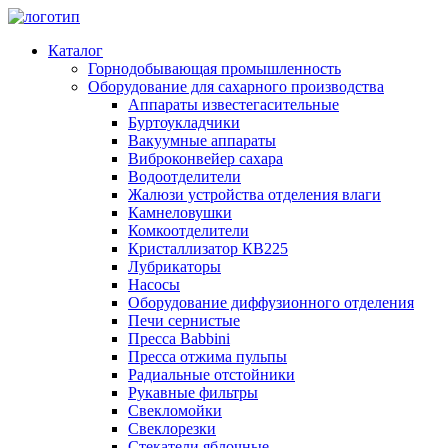
Каталог
Горнодобывающая промышленность
Оборудование для сахарного производства
Аппараты известегасительные
Буртоукладчики
Вакуумные аппараты
Виброконвейер сахара
Водоотделители
Жалюзи устройства отделения влаги
Камнеловушки
Комкоотделители
Кристаллизатор КВ225
Лубрикаторы
Насосы
Оборудование диффузионного отделения
Печи сернистые
Пресса Babbini
Пресса отжима пульпы
Радиальные отстойники
Рукавные фильтры
Свекломойки
Свеклорезки
Стекатели яблочные