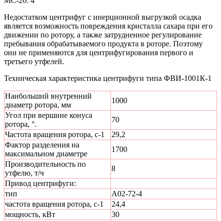
МС-20. 4
Недостатком центрифуг с инерционной выгрузкой осадка
является возможность повреждения кристалла сахара при его
движении по ротору, а также затрудненное регулирование
пребывания обрабатываемого продукта в роторе. Поэтому
они не применяются для центрифугирования первого и
третьего утфелей.
Техническая характеристика центрифуги типа ФВИ-1001К-1
Наибольший внутренний
1000
диаметр ротора, мм
Угол при вершине конуса
70
ротора, °.
Частота вращения ротора, с-1
29,2
Фактор разделения на
1700
максимальном диаметре
Производительность по
8
утфелю, т/ч
Привод центрифуги:
тип
А02-72-4
частота вращения ротора, с-1
24,4
мощность, кВт
30