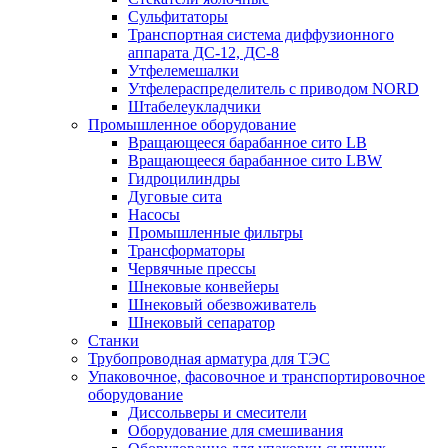
Сульфитаторы
Транспортная система диффузионного
аппарата ДС-12, ДС-8
Утфелемешалки
Утфелераспределитель с приводом NORD
Штабелеукладчики
Промышленное оборудование
Вращающееся барабанное сито LB
Вращающееся барабанное сито LBW
Гидроцилиндры
Дуговые сита
Насосы
Промышленные фильтры
Трансформаторы
Червячные прессы
Шнековые конвейеры
Шнековый обезвоживатель
Шнековый сепаратор
Станки
Трубопроводная арматура для ТЭС
Упаковочное, фасовочное и транспортировочное
оборудование
Диссольверы и смесители
Оборудование для смешивания