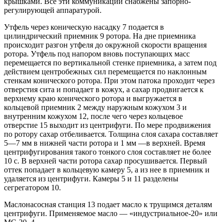
крышками. Все эти коммуникации снабжены запорно-
регулирующей аппаратурой.
Утфель через коническую насадку 7 подается в
цилиндрический приемник 9 ротора. На дне приемника
происходит разгон утфеля до окружной скорости вращения
ротора. Утфель под напором вновь поступающих масс
перемещается по вертикальной стенке приемника, а затем под
действием центробежных сил перемещается по наклонным
стенкам конического ротора. При этом патока проходит через
отверстия сита и попадает в кожух, а сахар продвигается к
верхнему краю конического ротора и выгружается в
кольцевой приемник 2 между наружным кожухом 3 и
внутренним кожухом 12, после чего через кольцевое
отверстие 15 выходит из центрифуги. По мере продвижения
по ротору сахар отбеливается. Толщина слоя сахара составляет
5—7 мм в нижней части ротора и 1 мм —в верхней. Время
центрифугирования такого тонкого слоя составляет не более
10 с. В верхней части ротора сахар просушивается. Первый
оттек попадает в кольцевую камеру 5, а из нее в приемник и
удаляется из центрифуги. Камеры 5 и 11 разделены
сегрегатором 10.
Маслонасосная станция 13 подает масло к трущимся деталям
центрифуги. Применяемое масло — «индустриальное-20» или