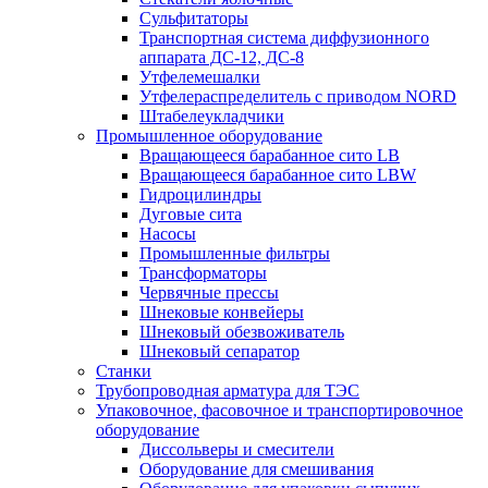
Сульфитаторы
Транспортная система диффузионного
аппарата ДС-12, ДС-8
Утфелемешалки
Утфелераспределитель с приводом NORD
Штабелеукладчики
Промышленное оборудование
Вращающееся барабанное сито LB
Вращающееся барабанное сито LBW
Гидроцилиндры
Дуговые сита
Насосы
Промышленные фильтры
Трансформаторы
Червячные прессы
Шнековые конвейеры
Шнековый обезвоживатель
Шнековый сепаратор
Станки
Трубопроводная арматура для ТЭС
Упаковочное, фасовочное и транспортировочное
оборудование
Диссольверы и смесители
Оборудование для смешивания