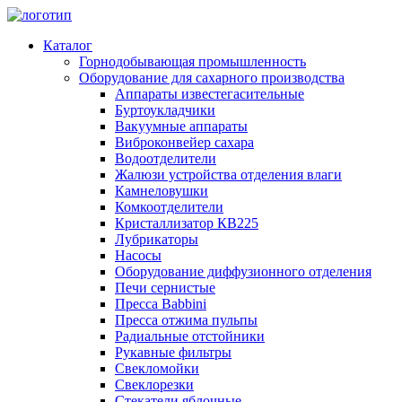
Каталог
Горнодобывающая промышленность
Оборудование для сахарного производства
Аппараты известегасительные
Буртоукладчики
Вакуумные аппараты
Виброконвейер сахара
Водоотделители
Жалюзи устройства отделения влаги
Камнеловушки
Комкоотделители
Кристаллизатор КВ225
Лубрикаторы
Насосы
Оборудование диффузионного отделения
Печи сернистые
Пресса Babbini
Пресса отжима пульпы
Радиальные отстойники
Рукавные фильтры
Свекломойки
Свеклорезки
Стекатели яблочные