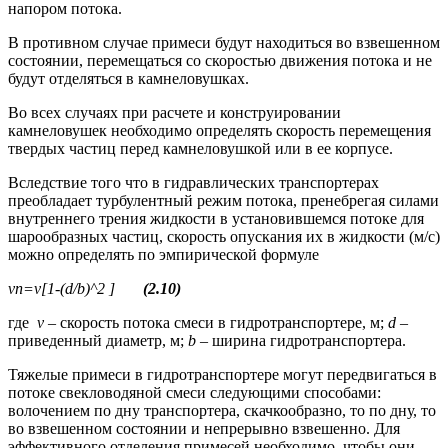
напором потока.
В противном случае примеси будут находиться во взвешенном
состоянии, перемещаться со скоростью движения потока и не
будут отделяться в камнеловушках.
Во всех случаях при расчете и конструировании
камнеловушек необходимо определять скорость перемещения
твердых частиц перед камнеловушкой или в ее корпусе.
Вследствие того что в гидравлических транспортерах
преобладает турбулентный режим потока, пренебрегая силами
внутреннего трения жидкости в установившемся потоке для
шарообразных частиц, скорость опускания их в жидкости (м/с)
можно определять по эмпирической формуле
νn=ν[1-(d/b)^2 ]
(2.10)
где
ν
– скорость потока смеси в гидротранспортере, м;
d
–
приведенный диаметр, м;
b
– ширина гидротранспортера.
Тяжелые примеси в гидротранспортере могут передвигаться в
потоке свекловодяной смеси следующими способами:
волочением по дну транспортера, скачкообразно, то по дну, то
во взвешенном состоянии и непрерывно взвешенно. Для
эффективного отделения примесей необходимо, чтобы они