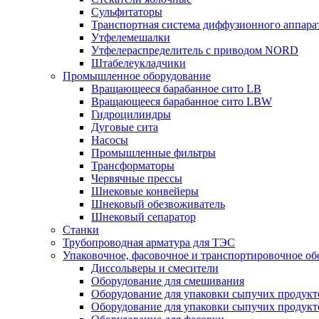
Сульфитаторы
Транспортная система диффузионного аппара
Утфелемешалки
Утфелераспределитель с приводом NORD
Штабелеукладчики
Промышленное оборудование
Вращающееся барабанное сито LB
Вращающееся барабанное сито LBW
Гидроцилиндры
Дуговые сита
Насосы
Промышленные фильтры
Трансформаторы
Червячные прессы
Шнековые конвейеры
Шнековый обезвоживатель
Шнековый сепаратор
Станки
Трубопроводная арматура для ТЭС
Упаковочное, фасовочное и транспортировочное об
Диссольверы и смесители
Оборудование для смешивания
Оборудование для упаковки сыпучих продук
Оборудование для упаковки сыпучих продук