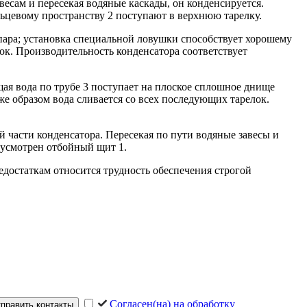
есам и пересекая водяные каскады, он конденсируется.
льцевому пространству 2 поступают в верхнюю тарелку.
ара; установка специальной ловушки способствует хорошему
лок. Производительность конденсатора соответствует
я вода по трубе 3 поступает на плоское сплошное днище
же образом вода сливается со всех последующих тарелок.
й части конденсатора. Пересекая по пути водяные завесы и
едусмотрен отбойный щит 1.
едостаткам относится трудность обеспечения строгой
Согласен(на) на обработку