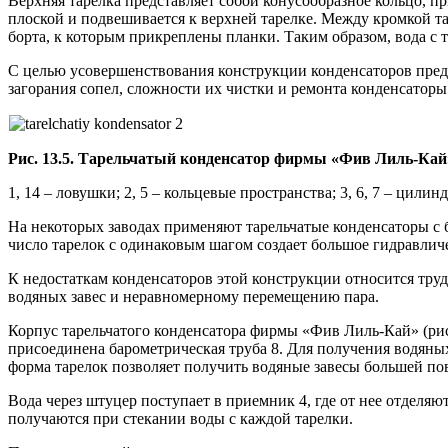
Верхняя тарелка представляет собой конусообразное кольцо, 
плоской и подвешивается к верхней тарелке. Между кромкой т
борта, к которым прикреплены планки. Таким образом, вода с 
С целью усовершенствования конструкции конденсаторов пред
загорания сопел, сложности их чистки и ремонта конденсаторы
Рис. 13.5. Тарельчатый конденсатор фирмы «Фив Лиль-Кай
1, 14 – ловушки; 2, 5 – кольцевые пространства; 3, 6, 7 – цилин
На некоторых заводах применяют тарельчатые конденсаторы с 
число тарелок с одинаковым шагом создает большое гидравлич
К недостаткам конденсаторов этой конструкции относится тру
водяных завес и неравномерному перемещению пара.
Корпус тарельчатого конденсатора фирмы «Фив Лиль-Кай» (рис.
присоединена барометрическая труба 8. Для получения водяных
форма тарелок позволяет получить водяные завесы большей по
Вода через штуцер поступает в приемник 4, где от нее отделяю
получаются при стекании воды с каждой тарелки.