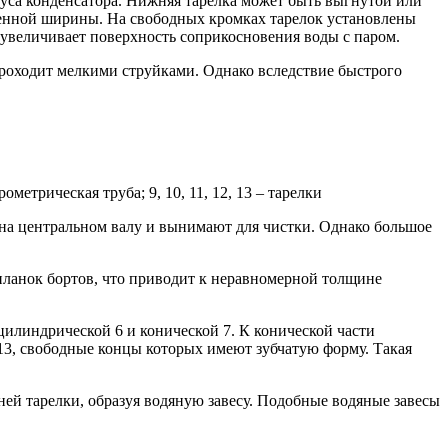
пуса конденсатора. Нижняя тарелка может быть выгнутой или
еленной ширины. На свободных кромках тарелок установлены
о увеличивает поверхность соприкосновения воды с паром.
роходит мелкими струйками. Однако вследствие быстрого
ометрическая труба; 9, 10, 11, 12, 13 – тарелки
 на центральном валу и вынимают для чистки. Однако большое
планок бортов, что приводит к неравномерной толщине
цилиндрической 6 и конической 7. К конической части
и 13, свободные концы которых имеют зубчатую форму. Такая
хней тарелки, образуя водяную завесу. Подобные водяные завесы