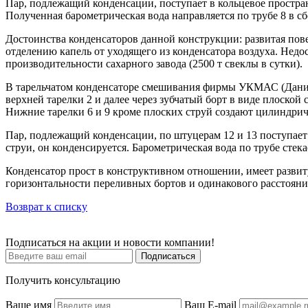
Пар, подлежащий конденсации, поступает в кольцевое простра
Полученная барометрическая вода направляется по трубе 8 в с
Достоинства конденсаторов данной конструкции: развитая по
отделению капель от уходящего из конденсатора воздуха. Недо
производительности сахарного завода (2500 т свеклы в сутки).
В тарельчатом конденсаторе смешивания фирмы УКМАС (Дания)
верхней тарелки 2 и далее через зубчатый борт в виде плоской
Нижние тарелки 6 и 9 кроме плоских струй создают цилиндрич
Пар, подлежащий конденсации, по штуцерам 12 и 13 поступает в
струи, он конденсируется. Барометрическая вода по трубе стек
Конденсатор прост в конструктивном отношении, имеет развиту
горизонтальности переливных бортов и одинакового расстояни
Возврат к списку
Подписаться на акции и новости компании!
Подписаться
Получить консультацию
Ваше имя
Ваш E-mail