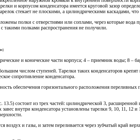
прикрепленное наружной кромкой к внутренней поверхности кор
арелки и корпусом конденсатора имеется круговой зазор опред
тарелок стекает не плоскими, а цилиндрическими каскадами, чт
ложены полки с отверстиями или соплами, через которые вода п
 с такими полками распространения не получили.
»:
дрические и конические части корпуса; 4 – приемник воды; 8 – бар
большим числом ступеней. Тарелки таких конденсаторов крепят
еское сопротивление конденсатора.
дность обеспечения горизонтального расположения переливных 
 13.5) состоит из трех частей: цилиндрической 3, расширенной 
 завес внутри конденсатора установлены тарелки 9, 10, 11, 12 
верхности.
тся воздух и газы, и затем переливается через зубчатый край вер