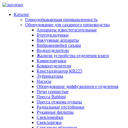
Каталог
Горнодобывающая промышленность
Оборудование для сахарного производства
Аппараты известегасительные
Буртоукладчики
Вакуумные аппараты
Виброконвейер сахара
Водоотделители
Жалюзи устройства отделения влаги
Камнеловушки
Комкоотделители
Кристаллизатор КВ225
Лубрикаторы
Насосы
Оборудование диффузионного отделения
Печи сернистые
Пресса Babbini
Пресса отжима пульпы
Радиальные отстойники
Рукавные фильтры
Свекломойки
Свеклорезки
Стекатели яблочные