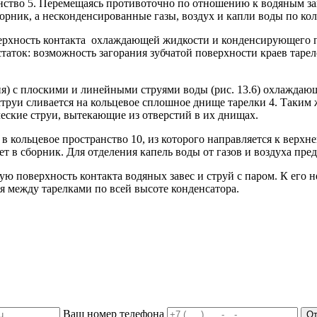
нство 5. Перемещаясь противоточно по отношению к водяным зав
борник, а несконденсированные газы, воздух и капли воды по ко
верхность контакта охлаждающей жидкости и конденсирующего п
статок: возможность загорания зубчатой поверхности краев таре
 с плоскими и линейными струями воды (рис. 13.6) охлаждающа
 струи сливается на кольцевое сплошное днище тарелки 4. Таким 
еские струи, вытекающие из отверстий в их днищах.
 кольцевое пространство 10, из которого направляется к верхне
ает в сборник. Для отделения капель воды от газов и воздуха пр
ю поверхность контакта водяных завес и струй с паром. К его н
я между тарелками по всей высоте конденсатора.
Ваш номер телефона