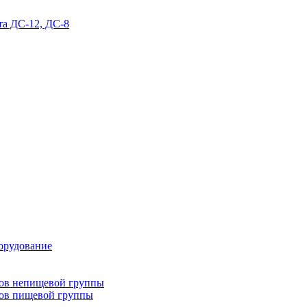
та ДС-12, ДС-8
орудование
тов непищевой группы
тов пищевой группы