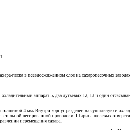
СП
ахара-песка в псевдосжиженном слое на сахаропесочных заводах
-охладительный аппарат 5, два дутьевых 12, 13 и один отсасыва
 толщиной 4 мм. Внутри корпус разделен на сушильную и охлад
из стальной легированной проволоки. Ширина щелевых отверсти
правлении перемещения сахара.