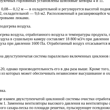
грузочных горловинах установлены шлюзовые затворы 4 и 11.
 и 0,08— 0,12 м — в охладительной и регулируется высотой под
м2, охладительной — 9,6 м2. Расположенный в расширяющейся ч
отровыми люками.
подогрева воздуха.
ва воздуха, отработанного воздуха и температуры продукта, п
духа в сушильную камеру составляет 18 800 м3/ч при давлении 
духа при давлении 1600 Па. Отработанный воздух отсасывается 
на двухступенчатая система параллельно включенных циклонов 
0, однако производительность его в два раза выше. Кроме того
я из которых может обеспечивать независимое высушивание и охл
вка.
е взамен двухступенчатой циклонной системы очистки отработа
м 1. Заменены вентиляторы высокого давления на вентиляторы 
ного сахара-песка по площади решетки, пульсирующее псевдоо