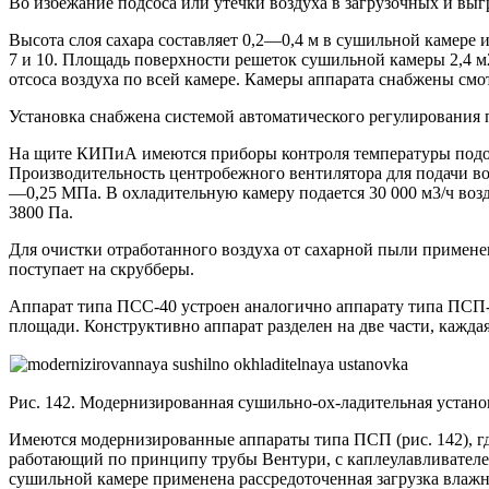
Во избежание подсоса или утечки воздуха в загрузочных и вы
Высота слоя сахара составляет 0,2—0,4 м в сушильной камере
7 и 10. Площадь поверхности решеток сушильной камеры 2,4 
отсоса воздуха по всей камере. Камеры аппарата снабжены см
Установка снабжена системой автоматического регулирования 
На щите КИПиА имеются приборы контроля температуры подогре
Производительность центробежного вентилятора для подачи воз
—0,25 МПа. В охладительную камеру подается 30 000 м3/ч воз
3800 Па.
Для очистки отработанного воздуха от сахарной пыли примене
поступает на скрубберы.
Аппарат типа ПСС-40 устроен аналогично аппарату типа ПСП-2
площади. Конструктивно аппарат разделен на две части, кажда
Рис. 142. Модернизированная сушильно-ох-ладительная устано
Имеются модернизированные аппараты типа ПСП (рис. 142), гд
работающий по принципу трубы Вентури, с каплеулавливателе
сушильной камере применена рассредоточенная загрузка влаж