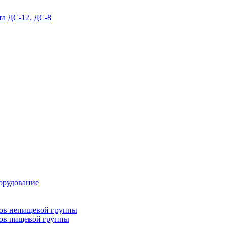
та ДС-12, ДС-8
орудование
тов непищевой группы
тов пищевой группы