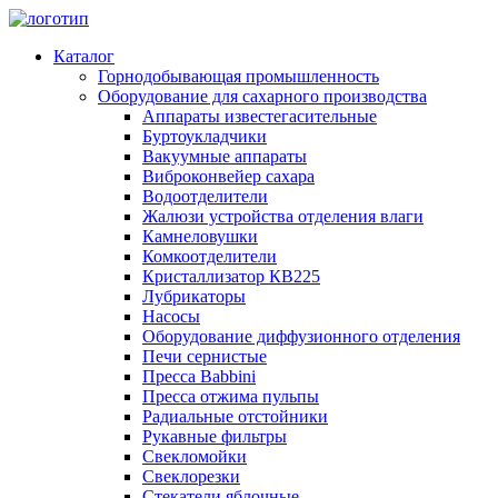
Каталог
Горнодобывающая промышленность
Оборудование для сахарного производства
Аппараты известегасительные
Буртоукладчики
Вакуумные аппараты
Виброконвейер сахара
Водоотделители
Жалюзи устройства отделения влаги
Камнеловушки
Комкоотделители
Кристаллизатор КВ225
Лубрикаторы
Насосы
Оборудование диффузионного отделения
Печи сернистые
Пресса Babbini
Пресса отжима пульпы
Радиальные отстойники
Рукавные фильтры
Свекломойки
Свеклорезки
Стекатели яблочные