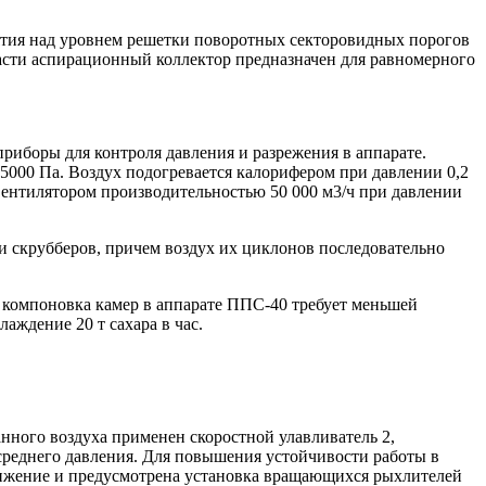
нятия над уровнем решетки поворотных секторовидных порогов
асти аспирационный коллектор предназначен для равномерного
риборы для контроля давления и разрежения в аппарате.
5000 Па. Воздух подогревается калорифером при давлении 0,2
вентилятором производительностью 50 000 м3/ч при давлении
и скрубберов, причем воздух их циклонов последовательно
, компоновка камер в аппарате ППС-40 требует меньшей
аждение 20 т сахара в час.
нного воздуха применен скоростной улавливатель 2,
среднего давления. Для повышения устойчивости работы в
жижение и предусмотрена установка вращающихся рыхлителей