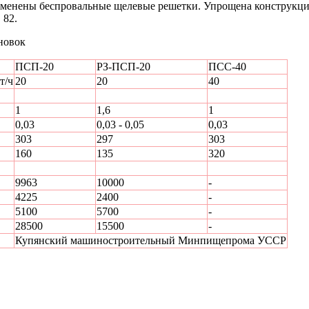
рименены беспровальные щелевые решетки. Упрощена конструкци
 82.
новок
ПСП-20
РЗ-ПСП-20
ПСС-40
т/ч
20
20
40
1
1,6
1
0,03
0,03 - 0,05
0,03
303
297
303
160
135
320
9963
10000
-
4225
2400
-
5100
5700
-
28500
15500
-
Купянский машиностроительный Минпищепрома УССР