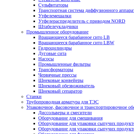
Сульфитаторы
Транспортная система диффузионного аппара
Утфелемешалки
Утфелераспределитель с приводом NORD
Штабелеукладчики
Промышленное оборудование
Вращающееся барабанное сито LB
Вращающееся барабанное сито LBW
Гидроцилиндры
Дуговые сита
Насосы
Промышленные фильтры
Трансформаторы
Червячные прессы
Шнековые конвейеры
Шнековый обезвоживатель
Шнековый сепаратор
Станки
Трубопроводная арматура для ТЭС
Упаковочное, фасовочное и транспортировочное об
Диссольверы и смесители
Оборудование для смешивания
Оборудование для упаковки сыпучих продук
Оборудование для упаковки сыпучих продук