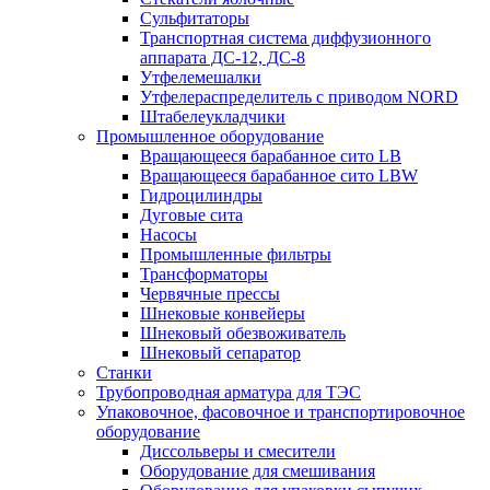
Сульфитаторы
Транспортная система диффузионного
аппарата ДС-12, ДС-8
Утфелемешалки
Утфелераспределитель с приводом NORD
Штабелеукладчики
Промышленное оборудование
Вращающееся барабанное сито LB
Вращающееся барабанное сито LBW
Гидроцилиндры
Дуговые сита
Насосы
Промышленные фильтры
Трансформаторы
Червячные прессы
Шнековые конвейеры
Шнековый обезвоживатель
Шнековый сепаратор
Станки
Трубопроводная арматура для ТЭС
Упаковочное, фасовочное и транспортировочное
оборудование
Диссольверы и смесители
Оборудование для смешивания