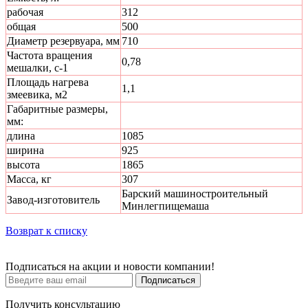
рабочая
312
общая
500
Диаметр резервуара, мм
710
Частота вращения
0,78
мешалки, с-1
Площадь нагрева
1,1
змеевика, м2
Габаритные размеры,
мм:
длина
1085
ширина
925
высота
1865
Масса, кг
307
Барский машиностроительный
Завод-изготовитель
Минлегпищемаша
Возврат к списку
Подписаться на акции и новости компании!
Подписаться
Получить консультацию