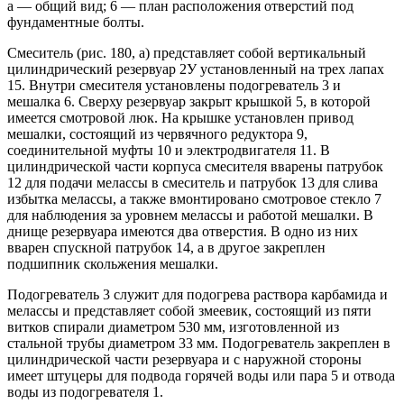
а — общий вид; 6 — план расположения отверстий под
фундаментные болты.
Смеситель (рис. 180, а) представляет собой вертикальный
цилиндрический резервуар 2У установленный на трех лапах
15. Внутри смесителя установлены подогреватель 3 и
мешалка 6. Сверху резервуар закрыт крышкой 5, в которой
имеется смотровой люк. На крышке установлен привод
мешалки, состоящий из червячного редуктора 9,
соединительной муфты 10 и электродвигателя 11. В
цилиндрической части корпуса смесителя вварены патрубок
12 для подачи мелассы в смеситель и патрубок 13 для слива
избытка мелассы, а также вмонтировано смотровое стекло 7
для наблюдения за уровнем мелассы и работой мешалки. В
днище резервуара имеются два отверстия. В одно из них
вварен спускной патрубок 14, а в другое закреплен
подшипник скольжения мешалки.
Подогреватель 3 служит для подогрева раствора карбамида и
мелассы и представляет собой змеевик, состоящий из пяти
витков спирали диаметром 530 мм, изготовленной из
стальной трубы диаметром 33 мм. Подогреватель закреплен в
цилиндрической части резервуара и с наружной стороны
имеет штуцеры для подвода горячей воды или пара 5 и отвода
воды из подогревателя 1.