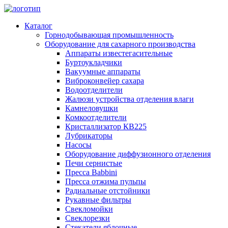
Каталог
Горнодобывающая промышленность
Оборудование для сахарного производства
Аппараты известегасительные
Буртоукладчики
Вакуумные аппараты
Виброконвейер сахара
Водоотделители
Жалюзи устройства отделения влаги
Камнеловушки
Комкоотделители
Кристаллизатор КВ225
Лубрикаторы
Насосы
Оборудование диффузионного отделения
Печи сернистые
Пресса Babbini
Пресса отжима пульпы
Радиальные отстойники
Рукавные фильтры
Свекломойки
Свеклорезки
Стекатели яблочные