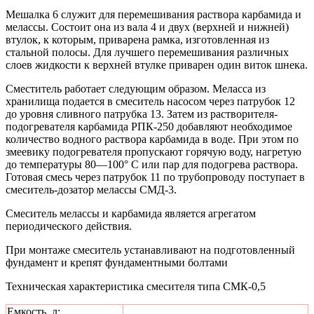
Мешалка 6 служит для перемешивания раствора карбамида и
мелассы. Состоит она из вала 4 и двух (верхней и нижней)
втулок, к которым, приварена рамка, изготовленная из
стальной полосы. Для лучшего перемешивания различных
слоев жидкости к верхней втулке приварен один виток шнека.
Сместитель работает следующим образом. Меласса из
хранилища подается в смеситель насосом через патрубок 12
до уровня сливного патрубка 13. Затем из растворителя-
подогревателя карбамида РПК-250 добавляют необходимое
количество водного раствора карбамида в воде. При этом по
змеевику подогревателя пропускают горячую воду, нагретую
до температуры 80—100° С или пар для подогрева раствора.
Готовая смесь через патрубок 11 по трубопроводу поступает в
смеситель-дозатор мелассы СМД-3.
Смеситель мелассы и карбамида является агрегатом
периодического действия.
При монтаже смеситель устанавливают на подготовленный
фундамент и крепят фундаментными болтами
Техническая характеристика смесителя типа СМК-0,5
Емкость, л: