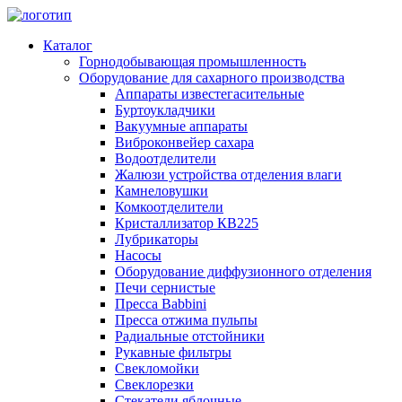
Каталог
Горнодобывающая промышленность
Оборудование для сахарного производства
Аппараты известегасительные
Буртоукладчики
Вакуумные аппараты
Виброконвейер сахара
Водоотделители
Жалюзи устройства отделения влаги
Камнеловушки
Комкоотделители
Кристаллизатор КВ225
Лубрикаторы
Насосы
Оборудование диффузионного отделения
Печи сернистые
Пресса Babbini
Пресса отжима пульпы
Радиальные отстойники
Рукавные фильтры
Свекломойки
Свеклорезки
Стекатели яблочные