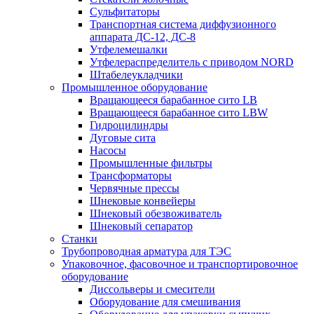
Сульфитаторы
Транспортная система диффузионного
аппарата ДС-12, ДС-8
Утфелемешалки
Утфелераспределитель с приводом NORD
Штабелеукладчики
Промышленное оборудование
Вращающееся барабанное сито LB
Вращающееся барабанное сито LBW
Гидроцилиндры
Дуговые сита
Насосы
Промышленные фильтры
Трансформаторы
Червячные прессы
Шнековые конвейеры
Шнековый обезвоживатель
Шнековый сепаратор
Станки
Трубопроводная арматура для ТЭС
Упаковочное, фасовочное и транспортировочное
оборудование
Диссольверы и смесители
Оборудование для смешивания