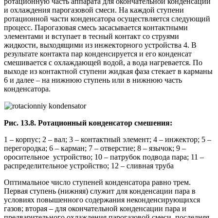
ротационную часть аппарата для окончательной конденсации
и охлаждения парогазовой смеси. На каждой ступени
ротационной части конденсатора осуществляется следующий
процесс. Парогазовая смесь засасывается контактными
элементами и вступает в тесный контакт со струями
жидкости, выходящими из инжекторного устройства 4. В
результате контакта пар конденсируется и его конденсат
смешивается с охлаждающей водой, а вода нагревается. По
выходе из контактной ступени жидкая фаза стекает в карманы
6 и далее – на нижнюю ступень или в нижнюю часть
конденсатора.
Рис. 13.8. Ротационный конденсатор смешения:
1 – корпус; 2 – вал; 3 – контактный элемент; 4 – инжектор; 5 –
перегородка; 6 – карман; 7 – отверстие; 8 – язычок; 9 –
оросительное устройство; 10 – патрубок подвода пара; 11 –
распределительное устройство; 12 – сливная труба
Оптимальное число ступеней конденсатора равно трем.
Первая ступень (нижняя) служит для конденсации пара в
условиях повышенного содержания неконденсирующихся
газов; вторая – для окончательной конденсации пара и
предварительного охлаждения парогазовой смеси, последняя