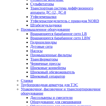
Сульфитаторы
Транспортная система диффузионного
аппарата ДС-12, ДС-8
Утфелемешалки
Утфелераспределитель с приводом NORD
Штабелеукладчики
Промышленное оборудование
Вращающееся барабанное сито LB
Вращающееся барабанное сито LBW
Гидроцилиндры
Дуговые сита
Насосы
Промышленные фильтры
Трансформаторы
Червячные прессы
Шнековые конвейеры
Шнековый обезвоживатель
Шнековый сепаратор
Станки
Трубопроводная арматура для ТЭС
Упаковочное, фасовочное и транспортировочное
оборудование
Диссольверы и смесители
Оборудование для смешивания