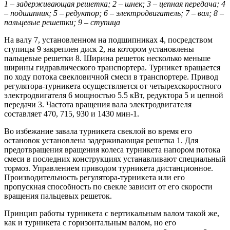
1 – задерживающая решетка; 2 – шнек; 3 – цепная передача; 4
– подшипник; 5 – редуктор; 6 – электродвигатель; 7 – вал; 8 –
пальцевые решетки; 9 – ступица
На валу 7, установленном на подшипниках 4, посредством
ступицы 9 закреплен диск 2, на котором установлены
пальцевые решетки 8. Ширина решеток несколько меньше
ширины гидравлического транспортера. Турникет вращается
по ходу потока свекловичной смеси в транспортере. Привод
регулятора-турникета осуществляется от четырехскоростного
электродвигателя 6 мощностью 5.5 кВт, редуктора 5 и цепной
передачи 3. Частота вращения вала электродвигателя
составляет 470, 715, 930 и 1430 мин-1.
Во избежание завала турникета свеклой во время его
остановок установлена задерживающая решетка 1. Для
предотвращения вращения колеса турникета напором потока
смеси в последних конструкциях устанавливают специальный
тормоз. Управлением приводом турникета дистанционное.
Производительность регулятора-турникета или его
пропускная способность по свекле зависит от его скорости
вращения пальцевых решеток.
Принцип работы турникета с вертикальным валом такой же,
как и турникета с горизонтальным валом, но его