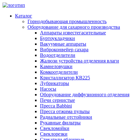
Каталог
Горнодобывающая промышленность
Оборудование для сахарного производства
Аппараты известегасительные
Буртоукладчики
Вакуумные аппараты
Виброконвейер сахара
Водоотделители
Жалюзи устройства отделения влаги
Камнеловушки
Комкоотделители
Кристаллизатор КВ225
Лубрикаторы
Насосы
Оборудование диффузионного отделения
Печи сернистые
Пресса Babbini
Пресса отжима пульпы
Радиальные отстойники
Рукавные фильтры
Свекломойки
Свеклорезки
Стекатели яблочные