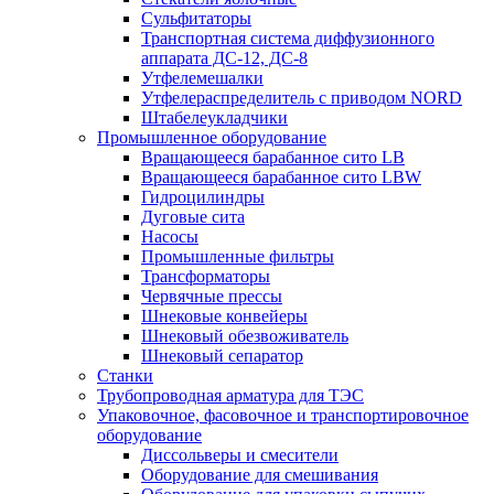
Сульфитаторы
Транспортная система диффузионного
аппарата ДС-12, ДС-8
Утфелемешалки
Утфелераспределитель с приводом NORD
Штабелеукладчики
Промышленное оборудование
Вращающееся барабанное сито LB
Вращающееся барабанное сито LBW
Гидроцилиндры
Дуговые сита
Насосы
Промышленные фильтры
Трансформаторы
Червячные прессы
Шнековые конвейеры
Шнековый обезвоживатель
Шнековый сепаратор
Станки
Трубопроводная арматура для ТЭС
Упаковочное, фасовочное и транспортировочное
оборудование
Диссольверы и смесители
Оборудование для смешивания