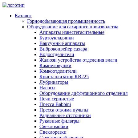
Каталог
Горнодобывающая промышленность
Оборудование для сахарного производства
Аппараты известегасительные
Буртоукладчики
Вакуумные аппараты
Виброконвейер сахара
Водоотделители
Жалюзи устройства отделения влаги
Камнеловушки
Комкоотделители
Кристаллизатор КВ225
Лубрикаторы
Насосы
Оборудование диффузионного отделения
Печи сернистые
Пресса Babbini
Пресса отжима пульпы
Радиальные отстойники
Рукавные фильтры
Свекломойки
Свеклорезки
Стекатели яблочные