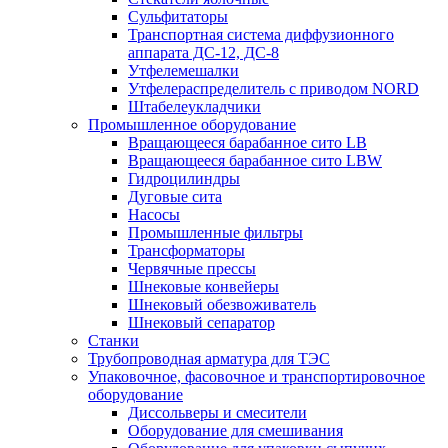
Сульфитаторы
Транспортная система диффузионного
аппарата ДС-12, ДС-8
Утфелемешалки
Утфелераспределитель с приводом NORD
Штабелеукладчики
Промышленное оборудование
Вращающееся барабанное сито LB
Вращающееся барабанное сито LBW
Гидроцилиндры
Дуговые сита
Насосы
Промышленные фильтры
Трансформаторы
Червячные прессы
Шнековые конвейеры
Шнековый обезвоживатель
Шнековый сепаратор
Станки
Трубопроводная арматура для ТЭС
Упаковочное, фасовочное и транспортировочное
оборудование
Диссольверы и смесители
Оборудование для смешивания