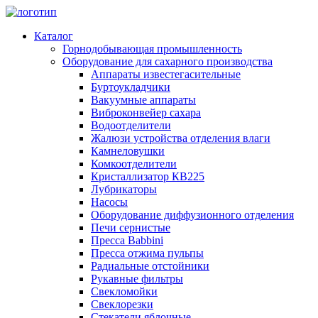
Каталог
Горнодобывающая промышленность
Оборудование для сахарного производства
Аппараты известегасительные
Буртоукладчики
Вакуумные аппараты
Виброконвейер сахара
Водоотделители
Жалюзи устройства отделения влаги
Камнеловушки
Комкоотделители
Кристаллизатор КВ225
Лубрикаторы
Насосы
Оборудование диффузионного отделения
Печи сернистые
Пресса Babbini
Пресса отжима пульпы
Радиальные отстойники
Рукавные фильтры
Свекломойки
Свеклорезки
Стекатели яблочные