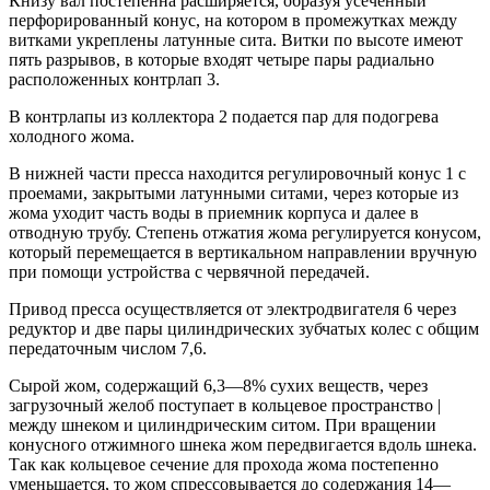
Книзу вал постепенна расширяется, образуя усеченный
перфорированный конус, на котором в промежутках между
витками укреплены латунные сита. Витки по высоте имеют
пять разрывов, в которые входят четыре пары радиально
расположенных контрлап 3.
В контрлапы из коллектора 2 подается пар для подогрева
холодного жома.
В нижней части пресса находится регулировочный конус 1 с
проемами, закрытыми латунными ситами, через которые из
жома уходит часть воды в приемник корпуса и далее в
отводную трубу. Степень отжатия жома регулируется конусом,
который перемещается в вертикальном направлении вручную
при помощи устройства с червячной передачей.
Привод пресса осуществляется от электродвигателя 6 через
редуктор и две пары цилиндрических зубчатых колес с общим
передаточным числом 7,6.
Сырой жом, содержащий 6,3—8% сухих веществ, через
загрузочный желоб поступает в кольцевое пространство |
между шнеком и цилиндрическим ситом. При вращении
конусного отжимного шнека жом передвигается вдоль шнека.
Так как кольцевое сечение для прохода жома постепенно
уменьшается, то жом спрессовывается до содержания 14—