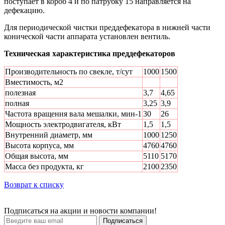
поступает в короб 4 и по патрубку 15 направляется на
дефекацию.
Для периодической чистки преддефекатора в нижней части
конической части аппарата установлен вентиль.
Техническая характеристика преддефекаторов
Производительность по свекле, т/сут
1000
1500
Вместимость, м2
полезная
3,7
4,65
полная
3,25
3,9
Частота вращения вала мешалки, мин-1
30
26
Мощность электродвигателя, кВт
1,5
1,5
Внутренний диаметр, мм
1000
1250
Высота корпуса, мм
4760
4760
Общая высота, мм
5110
5170
Масса без продукта, кг
2100
2350
Возврат к списку
Подписаться на акции и новости компании!
Подписаться