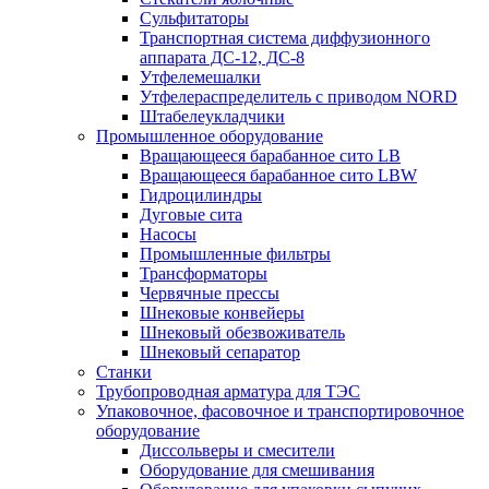
Сульфитаторы
Транспортная система диффузионного
аппарата ДС-12, ДС-8
Утфелемешалки
Утфелераспределитель с приводом NORD
Штабелеукладчики
Промышленное оборудование
Вращающееся барабанное сито LB
Вращающееся барабанное сито LBW
Гидроцилиндры
Дуговые сита
Насосы
Промышленные фильтры
Трансформаторы
Червячные прессы
Шнековые конвейеры
Шнековый обезвоживатель
Шнековый сепаратор
Станки
Трубопроводная арматура для ТЭС
Упаковочное, фасовочное и транспортировочное
оборудование
Диссольверы и смесители
Оборудование для смешивания