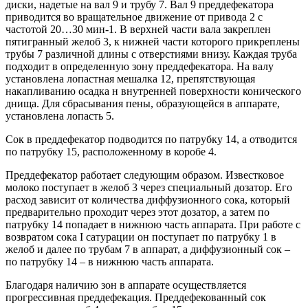
диски, надетые на вал 9 и трубу 7. Вал 9 преддефекатора
приводится во вращательное движение от привода 2 с
частотой 20…30 мин-1. В верхней части вала закреплен
пятигранный желоб 3, к нижней части которого прикреплены
трубы 7 различной длины с отверстиями внизу. Каждая труба
подходит в определенную зону преддефекатора. На валу
установлена лопастная мешалка 12, препятствующая
накапливанию осадка н внутренней поверхности конического
днища. Для сбрасывания пены, образующейся в аппарате,
установлена лопасть 5.
Сок в преддефекатор подводится по патрубку 14, а отводится
по патрубку 15, расположенному в коробе 4.
Преддефекатор работает следующим образом. Известковое
молоко поступает в желоб 3 через специальный дозатор. Его
расход зависит от количества диффузионного сока, который
предварительно проходит через этот дозатор, а затем по
патрубку 14 попадает в нижнюю часть аппарата. При работе с
возвратом сока I сатурации он поступает по патрубку 1 в
желоб и далее по трубам 7 в аппарат, а диффузионный сок –
по патрубку 14 – в нижнюю часть аппарата.
Благодаря наличию зон в аппарате осуществляется
прогрессивная преддефекация. Преддефекованный сок