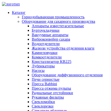
Каталог
Горнодобывающая промышленность
Оборудование для сахарного производства
Аппараты известегасительные
Буртоукладчики
Вакуумные аппараты
Виброконвейер сахара
Водоотделители
Жалюзи устройства отделения влаги
Камнеловушки
Комкоотделители
Кристаллизатор КВ225
Лубрикаторы
Насосы
Оборудование диффузионного отделения
Печи сернистые
Пресса Babbini
Пресса отжима пульпы
Радиальные отстойники
Рукавные фильтры
Свекломойки
Свеклорезки
Стекатели яблочные