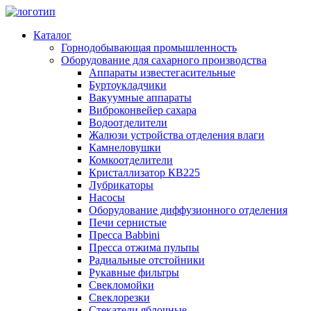
Каталог
Горнодобывающая промышленность
Оборудование для сахарного производства
Аппараты известегасительные
Буртоукладчики
Вакуумные аппараты
Виброконвейер сахара
Водоотделители
Жалюзи устройства отделения влаги
Камнеловушки
Комкоотделители
Кристаллизатор КВ225
Лубрикаторы
Насосы
Оборудование диффузионного отделения
Печи сернистые
Пресса Babbini
Пресса отжима пульпы
Радиальные отстойники
Рукавные фильтры
Свекломойки
Свеклорезки
Стекатели яблочные