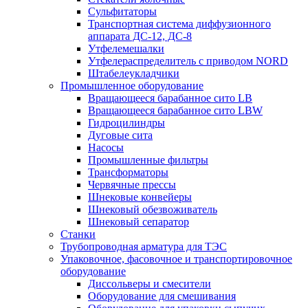
Сульфитаторы
Транспортная система диффузионного
аппарата ДС-12, ДС-8
Утфелемешалки
Утфелераспределитель с приводом NORD
Штабелеукладчики
Промышленное оборудование
Вращающееся барабанное сито LB
Вращающееся барабанное сито LBW
Гидроцилиндры
Дуговые сита
Насосы
Промышленные фильтры
Трансформаторы
Червячные прессы
Шнековые конвейеры
Шнековый обезвоживатель
Шнековый сепаратор
Станки
Трубопроводная арматура для ТЭС
Упаковочное, фасовочное и транспортировочное
оборудование
Диссольверы и смесители
Оборудование для смешивания