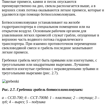
Тяжелые примеси, камни и песок опускаются
преимущественно на дно, свекла располагается выше, а в
верхних слоях потока оказываются легкие примеси, которые и
удаляются при помощи ботвосоломоловушек.
Ботвосоломоловушки устанавливают на желобе
гидротранспортера в специальном помещении или на
открытом воздухе. Основным рабочим органом для
улавливания легких примесей служат грабли, опущенные в
верхнюю часть водяного потока гидравлического
транспортера. При взаимно противоточном перемещении
свекловодяной смеси и грабель последние захватывают
легкие примеси.
Гребенки грабель могут быть прямыми или изогнутыми, с
треугольными или квадратными вырезами. Лучшими
являются изогнутые гребенки с неразведенными зубьями и
треугольными вырезами (рис. 2.7).
Рис. 2.7. Гребенки грабель
ботвосоломоловушек:
а – ССП-700; б – ССТ-700М: 1 – пластина; 2 – ступица; 3 –
зуб; 4 – вырез; 5 – подушка