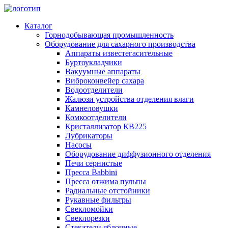
Каталог
Горнодобывающая промышленность
Оборудование для сахарного производства
Аппараты известегасительные
Буртоукладчики
Вакуумные аппараты
Виброконвейер сахара
Водоотделители
Жалюзи устройства отделения влаги
Камнеловушки
Комкоотделители
Кристаллизатор КВ225
Лубрикаторы
Насосы
Оборудование диффузионного отделения
Печи сернистые
Пресса Babbini
Пресса отжима пульпы
Радиальные отстойники
Рукавные фильтры
Свекломойки
Свеклорезки
Стекатели яблочные