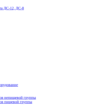
та ДС-12, ДС-8
орудование
тов непищевой группы
тов пищевой группы