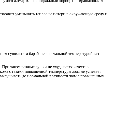
ения сухого жома; 10 – неподвижный короб; 11 – вращающаяся
позволяет уменьшить тепловые потери в окружающую среду и
ычном сушильном барабане с начальной температурой газа
. При таком режиме сушки не ухудшается качество
о жома с газами повышенной температуры жом не успевает
ет высушивать до нормальной влажности жом с повышенным