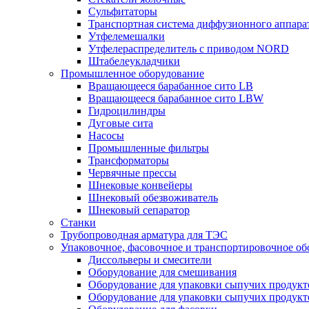
Сульфитаторы
Транспортная система диффузионного аппара
Утфелемешалки
Утфелераспределитель с приводом NORD
Штабелеукладчики
Промышленное оборудование
Вращающееся барабанное сито LB
Вращающееся барабанное сито LBW
Гидроцилиндры
Дуговые сита
Насосы
Промышленные фильтры
Трансформаторы
Червячные прессы
Шнековые конвейеры
Шнековый обезвоживатель
Шнековый сепаратор
Станки
Трубопроводная арматура для ТЭС
Упаковочное, фасовочное и транспортировочное об
Диссольверы и смесители
Оборудование для смешивания
Оборудование для упаковки сыпучих продук
Оборудование для упаковки сыпучих продук