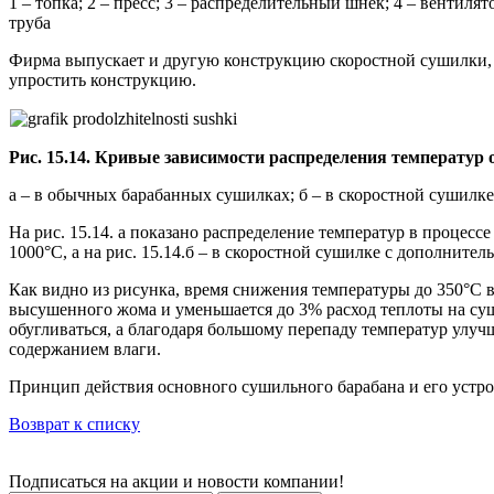
1 – топка; 2 – пресс; 3 – распределительный шнек; 4 – вентиля
труба
Фирма выпускает и другую конструкцию скоростной сушилки, 
упростить конструкцию.
Рис. 15.14. Кривые зависимости распределения температур
а – в обычных барабанных сушилках; б – в скоростной сушилке
На рис. 15.14. а показано распределение температур в процес
1000°С, а на рис. 15.14.б – в скоростной сушилке с дополнител
Как видно из рисунка, время снижения температуры до 350°С 
высушенного жома и уменьшается до 3% расход теплоты на сушк
обугливаться, а благодаря большому перепаду температур ул
содержанием влаги.
Принцип действия основного сушильного барабана и его устро
Возврат к списку
Подписаться на акции и новости компании!