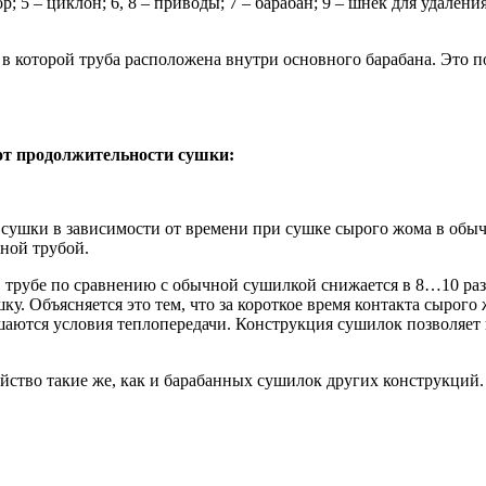
тор; 5 – циклон; 6, 8 – приводы; 7 – барабан; 9 – шнек для удал
в которой труба расположена внутри основного барабана. Это 
 от продолжительности сушки:
се сушки в зависимости от времени при сушке сырого жома в об
ьной трубой.
в трубе по сравнению с обычной сушилкой снижается в 8…10 раз
у. Объясняется это тем, что за короткое время контакта сырог
учшаются условия теплопередачи. Конструкция сушилок позволя
йство такие же, как и барабанных сушилок других конструкций.