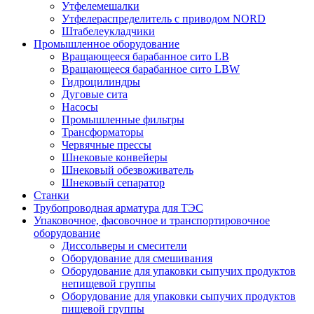
Утфелемешалки
Утфелераспределитель с приводом NORD
Штабелеукладчики
Промышленное оборудование
Вращающееся барабанное сито LB
Вращающееся барабанное сито LBW
Гидроцилиндры
Дуговые сита
Насосы
Промышленные фильтры
Трансформаторы
Червячные прессы
Шнековые конвейеры
Шнековый обезвоживатель
Шнековый сепаратор
Станки
Трубопроводная арматура для ТЭС
Упаковочное, фасовочное и транспортировочное
оборудование
Диссольверы и смесители
Оборудование для смешивания
Оборудование для упаковки сыпучих продуктов
непищевой группы
Оборудование для упаковки сыпучих продуктов
пищевой группы