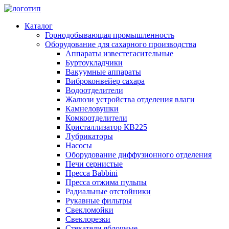
Каталог
Горнодобывающая промышленность
Оборудование для сахарного производства
Аппараты известегасительные
Буртоукладчики
Вакуумные аппараты
Виброконвейер сахара
Водоотделители
Жалюзи устройства отделения влаги
Камнеловушки
Комкоотделители
Кристаллизатор КВ225
Лубрикаторы
Насосы
Оборудование диффузионного отделения
Печи сернистые
Пресса Babbini
Пресса отжима пульпы
Радиальные отстойники
Рукавные фильтры
Свекломойки
Свеклорезки
Стекатели яблочные