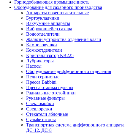
Горнодобывающая промышленность
Оборудование для сахарного производства
Аппараты известегасительные
Буртоукладчики
Вакуумные аппараты
Виброконвейер сахара
Водоотделители
Жалюзи устройства отделения влаги
Камнеловушки
Комкоотделители
Кристаллизатор КВ225
Лубрикаторы
Насосы
Оборудование диффузионного отделения
Печи сернистые
Пресса Babbini
Пресса отжима пульпы
Радиальные отстойники
Рукавные фильтры
Свекломойки
Свеклорезки
Стекатели яблочные
Сульфитаторы
Транспортная система диффузионного аппарата
ДС-12, ДС-8