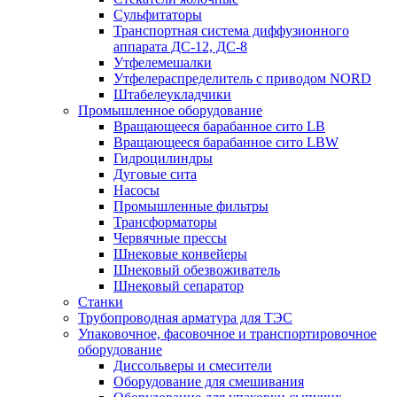
Сульфитаторы
Транспортная система диффузионного
аппарата ДС-12, ДС-8
Утфелемешалки
Утфелераспределитель с приводом NORD
Штабелеукладчики
Промышленное оборудование
Вращающееся барабанное сито LB
Вращающееся барабанное сито LBW
Гидроцилиндры
Дуговые сита
Насосы
Промышленные фильтры
Трансформаторы
Червячные прессы
Шнековые конвейеры
Шнековый обезвоживатель
Шнековый сепаратор
Станки
Трубопроводная арматура для ТЭС
Упаковочное, фасовочное и транспортировочное
оборудование
Диссольверы и смесители
Оборудование для смешивания