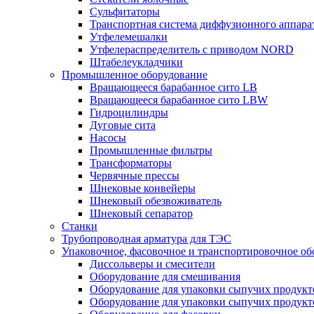
Сульфитаторы
Транспортная система диффузионного аппара
Утфелемешалки
Утфелераспределитель с приводом NORD
Штабелеукладчики
Промышленное оборудование
Вращающееся барабанное сито LB
Вращающееся барабанное сито LBW
Гидроцилиндры
Дуговые сита
Насосы
Промышленные фильтры
Трансформаторы
Червячные прессы
Шнековые конвейеры
Шнековый обезвоживатель
Шнековый сепаратор
Станки
Трубопроводная арматура для ТЭС
Упаковочное, фасовочное и транспортировочное об
Диссольверы и смесители
Оборудование для смешивания
Оборудование для упаковки сыпучих продук
Оборудование для упаковки сыпучих продук