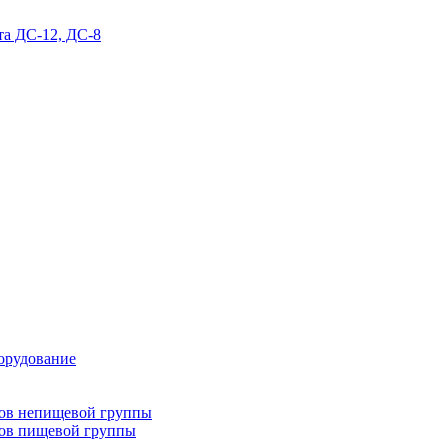
та ДС-12, ДС-8
орудование
тов непищевой группы
тов пищевой группы