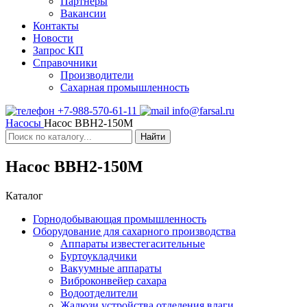
Партнеры
Вакансии
Контакты
Новости
Запрос КП
Справочники
Производители
Сахарная промышленность
+7-988-570-61-11
info@farsal.ru
Насосы
Насос ВВН2-150М
Найти
Насос ВВН2-150М
Каталог
Горнодобывающая промышленность
Оборудование для сахарного производства
Аппараты известегасительные
Буртоукладчики
Вакуумные аппараты
Виброконвейер сахара
Водоотделители
Жалюзи устройства отделения влаги