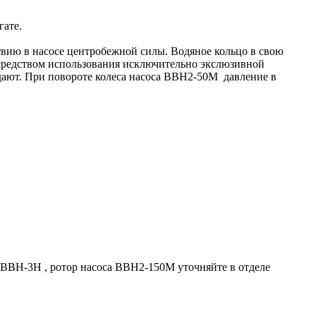
гате.
твию в насосе центробежной силы. Водяное кольцо в свою
осредством использования исключительно экслюзивной
дают. При повороте колеса насоса ВВН2-50М давление в
 ВВН-3Н , ротор насоса ВВН2-150М уточняйте в отделе