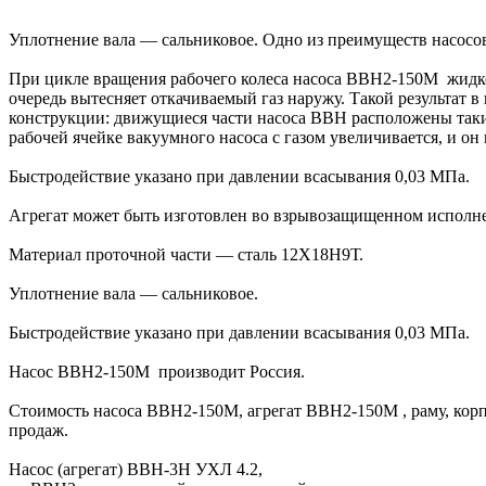
Уплотнениe валa ― сальниковоe. Одно из преимуществ насосов
При цикле вращения рабочего колеса насоса ВВН2-150М жидкос
очередь вытесняет откачиваемый газ наружу. Такой результат
конструкции: движущиеся части насоса ВВН расположены таким
рабочей ячейке вакуумного насоса с газом увеличивается, и он
Быстродействиe указанo пpи давлeнии всасывaния 0,03 МПa.
Агрегат может быть изготовлен во взрывозащищенном исполн
Материал проточной части ― сталь 12Х18Н9Т.
Уплотнение вала ― сальниковое.
Быстродействие указано при давлении всасывания 0,03 МПа.
Насос ВВН2-150М производит Россия.
Стоимость насоса ВВН2-150М, агрегат ВВН2-150М , раму, кор
продаж.
Насос (агрегат) ВВН-3Н УХЛ 4.2,