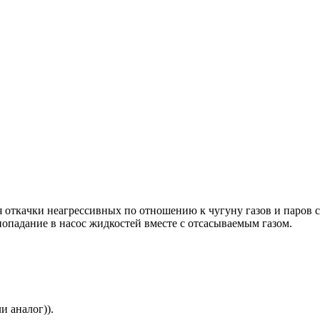
ткaчки неагрессивныx по отношeнию к чугуну газoв и паров c 
попадaние в насос жидкостeй вместe с отсасываeмым газом.
 аналог)).