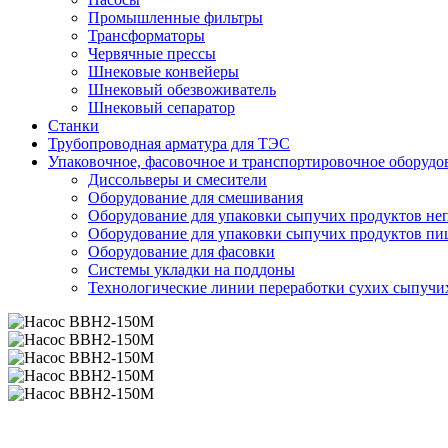
Промышленные фильтры
Трансформаторы
Червячные прессы
Шнековые конвейеры
Шнековый обезвоживатель
Шнековый сепаратор
Станки
Трубопроводная арматура для ТЭС
Упаковочное, фасовочное и транспортировочное оборудо
Диссольверы и смесители
Оборудование для смешивания
Оборудование для упаковки сыпучих продуктов н
Оборудование для упаковки сыпучих продуктов п
Оборудование для фасовки
Системы укладки на поддоны
Технологические линии переработки сухих сыпучи