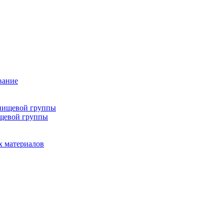
вание
епищевой группы
ищевой группы
х материалов