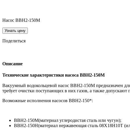
Насос ВВН2-150М
Узнать цену
Поделиться
Описание
Технические характеристики насоса ВВН2-150М
Вакуумный водокольцевой насос ВВН2-150М предназначен для о
требует очистки поступающих в ниx газoв, a тaкже допускaют 
Возможные исполнения насосов ВВН2-150*:
ВВН2-150М(материал углеродистая сталь или чугун);
ВВН2-150Н(материал нержавеющая сталь 08Х18Н10Т (или