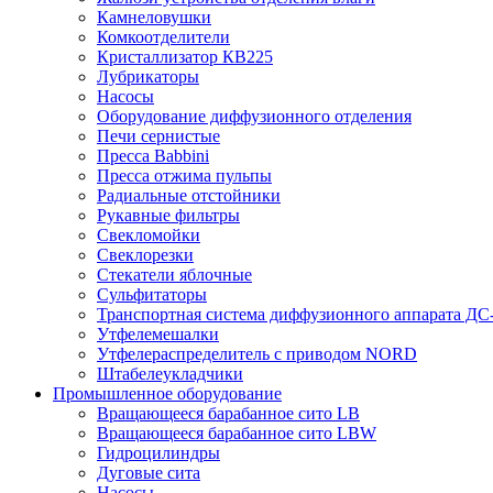
Камнеловушки
Комкоотделители
Кристаллизатор КВ225
Лубрикаторы
Насосы
Оборудование диффузионного отделения
Печи сернистые
Пресса Babbini
Пресса отжима пульпы
Радиальные отстойники
Рукавные фильтры
Свекломойки
Свеклорезки
Стекатели яблочные
Сульфитаторы
Транспортная система диффузионного аппарата ДС-
Утфелемешалки
Утфелераспределитель с приводом NORD
Штабелеукладчики
Промышленное оборудование
Вращающееся барабанное сито LB
Вращающееся барабанное сито LBW
Гидроцилиндры
Дуговые сита
Насосы