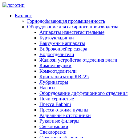
Каталог
Горнодобывающая промышленность
Оборудование для сахарного производства
Аппараты известегасительные
Буртоукладчики
Вакуумные аппараты
Виброконвейер сахара
Водоотделители
Жалюзи устройства отделения влаги
Камнеловушки
Комкоотделители
Кристаллизатор КВ225
Лубрикаторы
Насосы
Оборудование диффузионного отделения
Печи сернистые
Пресса Babbini
Пресса отжима пульпы
Радиальные отстойники
Рукавные фильтры
Свекломойки
Свеклорезки
Стекатели яблочные