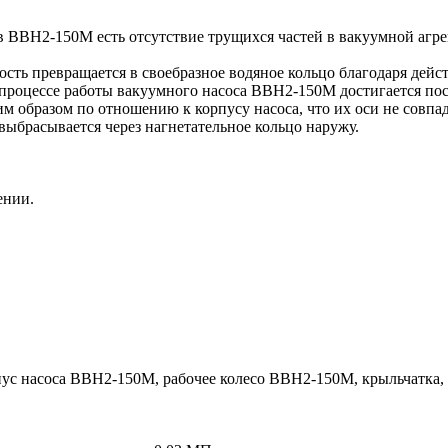
 ВВН2-150М есть отсутствие трущихся частей в вакуумной агре
ть превращается в своебразное водяное кольцо благодаря дейс
 в процессе работы вакуумного насоса ВВН2-150М достигается п
 образом по отношению к корпусу насоса, что их оси не совпа
 выбрасывается через нагнетательное кольцо наружу.
ении.
пус насоса ВВН2-150М, рабочее колесо ВВН2-150М, крыльчатка,