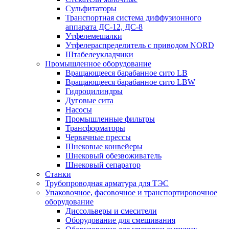
Сульфитаторы
Транспортная система диффузионного
аппарата ДС-12, ДС-8
Утфелемешалки
Утфелераспределитель с приводом NORD
Штабелеукладчики
Промышленное оборудование
Вращающееся барабанное сито LB
Вращающееся барабанное сито LBW
Гидроцилиндры
Дуговые сита
Насосы
Промышленные фильтры
Трансформаторы
Червячные прессы
Шнековые конвейеры
Шнековый обезвоживатель
Шнековый сепаратор
Станки
Трубопроводная арматура для ТЭС
Упаковочное, фасовочное и транспортировочное
оборудование
Диссольверы и смесители
Оборудование для смешивания