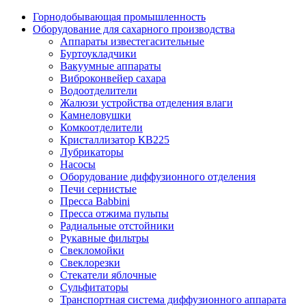
Горнодобывающая промышленность
Оборудование для сахарного производства
Аппараты известегасительные
Буртоукладчики
Вакуумные аппараты
Виброконвейер сахара
Водоотделители
Жалюзи устройства отделения влаги
Камнеловушки
Комкоотделители
Кристаллизатор КВ225
Лубрикаторы
Насосы
Оборудование диффузионного отделения
Печи сернистые
Пресса Babbini
Пресса отжима пульпы
Радиальные отстойники
Рукавные фильтры
Свекломойки
Свеклорезки
Стекатели яблочные
Сульфитаторы
Транспортная система диффузионного аппарата