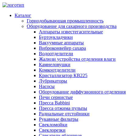
Каталог
Горнодобывающая промышленность
Оборудование для сахарного производства
Аппараты известегасительные
Буртоукладчики
Вакуумные аппараты
Виброконвейер сахара
Водоотделители
Жалюзи устройства отделения влаги
Камнеловушки
Комкоотделители
Кристаллизатор КВ225
Лубрикаторы
Насосы
Оборудование диффузионного отделения
Печи сернистые
Пресса Babbini
Пресса отжима пульпы
Радиальные отстойники
Рукавные фильтры
Свекломойки
Свеклорезки
Стекатели яблочные