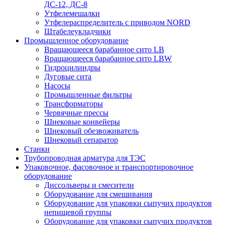
ДС-12, ДС-8
Утфелемешалки
Утфелераспределитель с приводом NORD
Штабелеукладчики
Промышленное оборудование
Вращающееся барабанное сито LB
Вращающееся барабанное сито LBW
Гидроцилиндры
Дуговые сита
Насосы
Промышленные фильтры
Трансформаторы
Червячные прессы
Шнековые конвейеры
Шнековый обезвоживатель
Шнековый сепаратор
Станки
Трубопроводная арматура для ТЭС
Упаковочное, фасовочное и транспортировочное
оборудование
Диссольверы и смесители
Оборудование для смешивания
Оборудование для упаковки сыпучих продуктов
непищевой группы
Оборудование для упаковки сыпучих продуктов