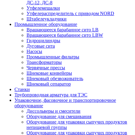
ДС-12, ДС-8
Утфелемешалки
Утфелераспределитель с приводом NORD
Штабелеукладчики
Промышленное оборудование
Вращающееся барабанное сито LB
Вращающееся барабанное сито LBW
Гидроцилиндры
Дуговые сита
Насосы
Промышленные фильтры
Трансформаторы
Червячные прессы
Шнековые конвейеры
Шнековый обезвоживатель
Шнековый сепаратор
Станки
Трубопроводная арматура для ТЭС
Упаковочное, фасовочное и транспортировочное
оборудование
Диссольверы и смесители
Оборудование для смешивания
Оборудование для упаковки сыпучих продуктов
непищевой группы
Оборудование для упаковки сыпучих продуктов