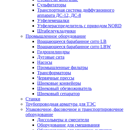
Сульфитаторы
Транспортная система диффузионного
аппарата ДС-12, ДС-8
Утфелемешалки
Утфелераспределитель с приводом NORD
Штабелеукладчики
Промышленное оборудование
Вращающееся барабанное сито LB
Вращающееся барабанное сито LBW
Гидроцилиндры
Дуговые сита
Насосы
Промышленные фильтры
Трансформаторы
Червячные прессы
Шнековые конвейеры
Шнековый обезвоживатель
Шнековый сепаратор
Станки
Трубопроводная арматура для ТЭС
Упаковочное, фасовочное и транспортировочное
оборудование
Диссольверы и смесители
Оборудование для смешивания