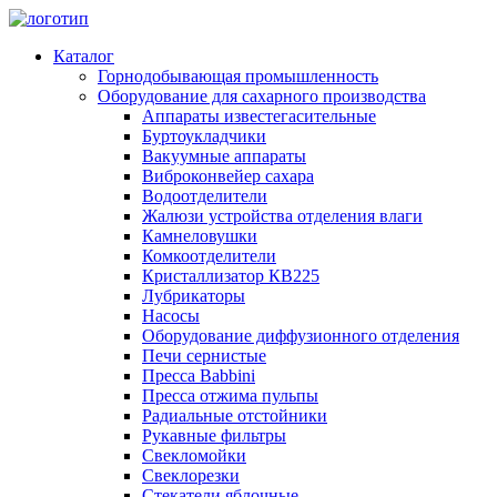
Каталог
Горнодобывающая промышленность
Оборудование для сахарного производства
Аппараты известегасительные
Буртоукладчики
Вакуумные аппараты
Виброконвейер сахара
Водоотделители
Жалюзи устройства отделения влаги
Камнеловушки
Комкоотделители
Кристаллизатор КВ225
Лубрикаторы
Насосы
Оборудование диффузионного отделения
Печи сернистые
Пресса Babbini
Пресса отжима пульпы
Радиальные отстойники
Рукавные фильтры
Свекломойки
Свеклорезки
Стекатели яблочные