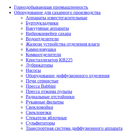
Горнодобывающая промышленность
Оборудование для сахарного производства
Аппараты известегасительные
Буртоукладчики
Вакуумные аппараты
Виброконвейер сахара
Водоотделители
Жалюзи устройства отделения влаги
Камнеловушки
Комкоотделители
Кристаллизатор КВ225
Лубрикаторы
Насосы
Оборудование диффузионного отделения
Печи сернистые
Пресса Babbini
Пресса отжима пульпы
Радиальные отстойники
Рукавные фильтры
Свекломойки
Свеклорезки
Стекатели яблочные
Сульфитаторы
Транспортная система диффузионного аппарата